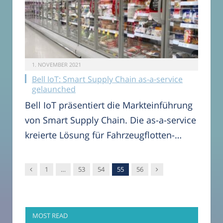
1. NOVEMBER 2021
Bell IoT: Smart Supply Chain as-a-service
gelaunched
Bell IoT präsentiert die Markteinführung
von Smart Supply Chain. Die as-a-service
kreierte Lösung für Fahrzeugflotten-…
Vorgänger
Nachfolger
1
…
53
54
55
56
MOST READ