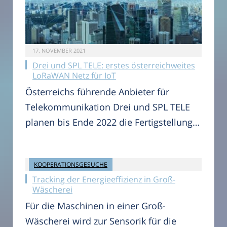
17. NOVEMBER 2021
Drei und SPL TELE: erstes österreichweites
LoRaWAN Netz für IoT
Österreichs führende Anbieter für
Telekommunikation Drei und SPL TELE
planen bis Ende 2022 die Fertigstellung…
KOOPERATIONSGESUCHE
17. NOVEMBER 2021
Tracking der Energieeffizienz in Groß-
Wäscherei
Für die Maschinen in einer Groß-
Wäscherei wird zur Sensorik für die