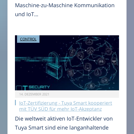
Maschine-zu-Maschine Kommunikation
und IoT…
CONTROL
14. DEZEMBER 2021
IoT-Zertifizierung - Tuya Smart kooperiert
mit TÜV SÜD für mehr IoT-Akzeptanz
Die weltweit aktiven IoT-Entwickler von
Tuya Smart sind eine langanhaltende