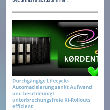
Durchgängige Lifecycle-
Automatisierung senkt Aufwand
und beschleunigt
unterbrechungsfreie KI-Rollouts
effizient