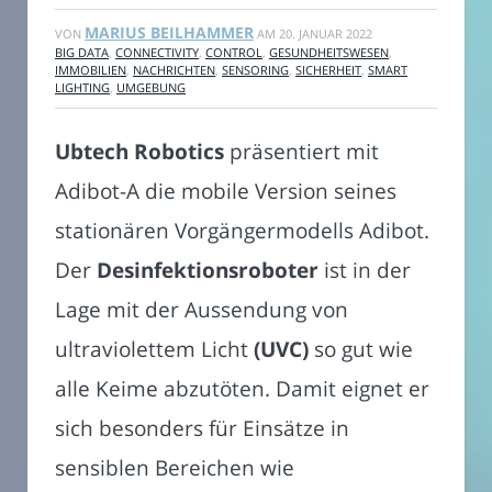
MARIUS BEILHAMMER
VON
AM
20. JANUAR 2022
BIG DATA
,
CONNECTIVITY
,
CONTROL
,
GESUNDHEITSWESEN
,
IMMOBILIEN
,
NACHRICHTEN
,
SENSORING
,
SICHERHEIT
,
SMART
LIGHTING
,
UMGEBUNG
Ubtech Robotics
präsentiert mit
Adibot-A die mobile Version seines
stationären Vorgängermodells Adibot.
Der
Desinfektionsroboter
ist in der
Lage mit der Aussendung von
ultraviolettem Licht
(UVC)
so gut wie
alle Keime abzutöten. Damit eignet er
sich besonders für Einsätze in
sensiblen Bereichen wie