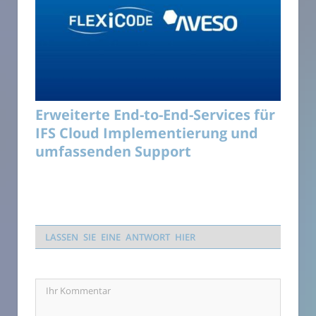
Erweiterte End-to-End-Services für
IFS Cloud Implementierung und
umfassenden Support
LASSEN SIE EINE ANTWORT HIER