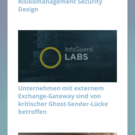
Risikomanagement Security
Design
Unternehmen mit externem
Exchange-Gateway sind von
kritischer Ghost-Sender-Lücke
betroffen