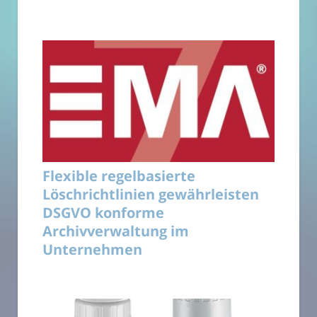
Flexible regelbasierte
Löschrichtlinien gewährleisten
DSGVO konforme
Archivverwaltung im
Unternehmen