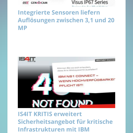
Integrierte Sensoren liefern
Auflösungen zwischen 3,1 und 20
MP
IS4IT KRITIS erweitert
Sicherheitsangebot für kritische
Infrastrukturen mit IBM