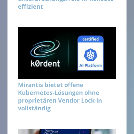
effizient
Mirantis bietet offene
Kubernetes-Lösungen ohne
proprietären Vendor Lock-in
vollständig