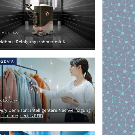
. MÄRZ 2022
vidbots: Reinigungsroboter mit KI
IG DATA
 MÄRZ 2022
very Dennison: intelligentere Nachverfolgung
urch integriertes RFID