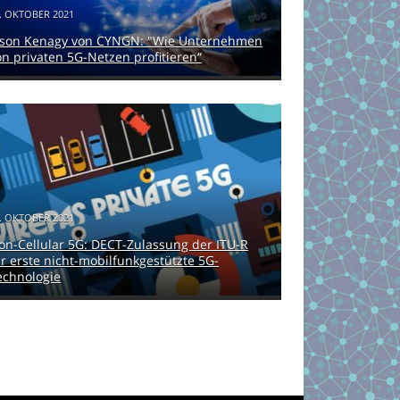
. OKTOBER 2021
ason Kenagy von CYNGN: "Wie Unternehmen
on privaten 5G-Netzen profitieren“
. OKTOBER 2021
on-Cellular 5G: DECT-Zulassung der ITU-R
ür erste nicht-mobilfunkgestützte 5G-
echnologie