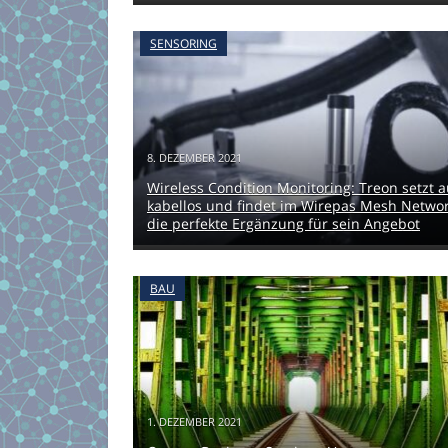
SENSORING
8. DEZEMBER 2021
Wireless Condition Monitoring: Treon setzt a
kabellos und findet im Wirepas Mesh Netwo
die perfekte Ergänzung für sein Angebot
BAU
1. DEZEMBER 2021