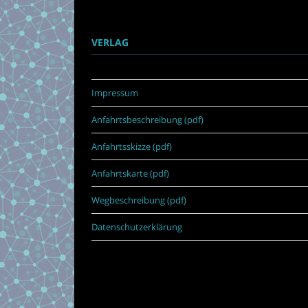
VERLAG
Impressum
Anfahrtsbeschreibung (pdf)
Anfahrtsskizze (pdf)
Anfahrtskarte (pdf)
Wegbeschreibung (pdf)
Datenschutzerklärung