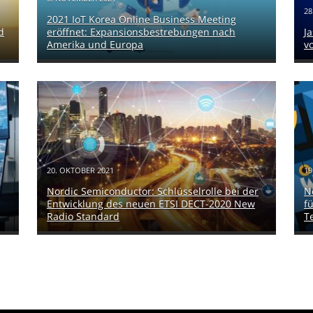
28
2021 IoT Korea Online Business Meeting
d
eröffnet: Expansionsbestrebungen nach
J
Amerika und Europa
v
20. OKTOBER 2021
19
Nordic Semiconductor: Schlüsselrolle bei der
N
Entwicklung des neuen ETSI DECT-2020 New
f
Radio Standard
T