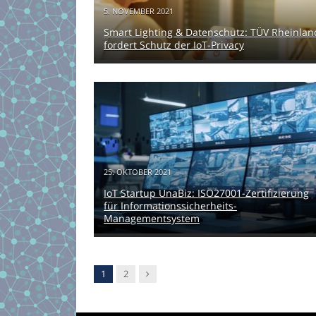
5. NOVEMBER 2021
Smart Lighting & Datenschutz: TÜV Rheinlan
fordert Schutz der IoT-Privacy
25. OKTOBER 2021
IoT Startup UnaBiz: ISO27001-Zertifizierung
für Informationssicherheits-
Managementsystem
Nachfolger
1
2