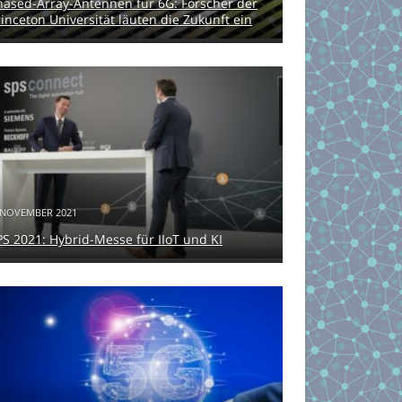
hased-Array-Antennen für 6G: Forscher der
rinceton Universität läuten die Zukunft ein
 NOVEMBER 2021
PS 2021: Hybrid-Messe für IIoT und KI