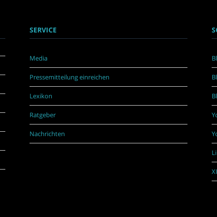
SERVICE
S
Media
B
Pressemitteilung einreichen
B
Lexikon
B
Ratgeber
Y
Nachrichten
Y
L
X