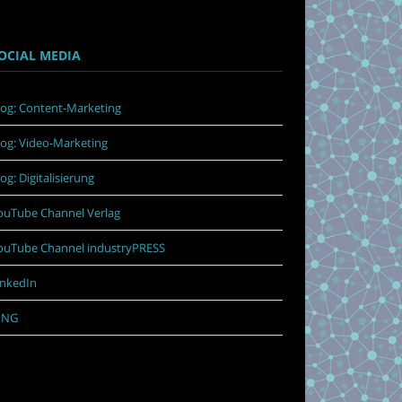
OCIAL MEDIA
log: Content-Marketing
log: Video-Marketing
log: Digitalisierung
ouTube Channel Verlag
ouTube Channel industryPRESS
inkedIn
ING