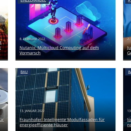
EINZELHANDEL
A
8. FEBRUAR 2022
2.
t
t
Nutanix: Multicloud Computing auf dem
J
Vormarsch
G
BAU
I
13. JANUAR 2022
13
ür
Fraunhofer: Intelligente Modulfassaden für
I
energieeffiziente Häuser
n