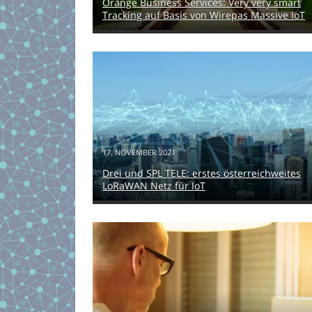
Orange Business Services: Very very smart
Tracking auf Basis von Wirepas Massive IoT
17. NOVEMBER 2021
Drei und SPL TELE: erstes österreichweites
LoRaWAN Netz für IoT