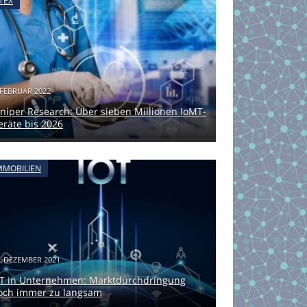
TEX
 FEBRUAR 2022
uniper Research: Über sieben Millionen IoMT-
eräte bis 2026
MMOBILIEN
. DEZEMBER 2021
oT in Unternehmen: Marktdurchdringung
och immer zu langsam