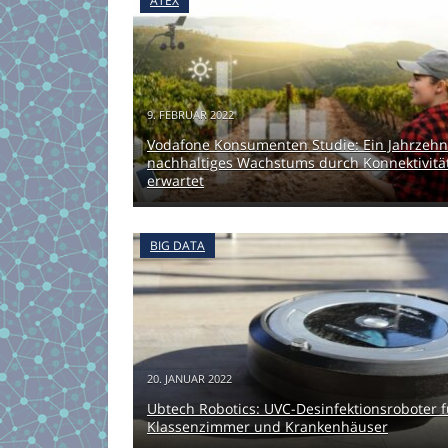
ATEX
9. FEBRUAR 2022
Vodafone Konsumenten Studie: Ein Jahrzehn
nachhaltiges Wachstums durch Konnektivitä
erwartet
BIG DATA
20. JANUAR 2022
Ubtech Robotics: UVC-Desinfektionsroboter f
Klassenzimmer und Krankenhäuser