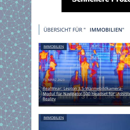
ÜBERSICHT FÜR "
IMMOBILIEN
"
IMMOBILIEN
15. MÄRZ 2023
RealWear: Lepton 3.5-Wärmebildkamera-
Modul für Navigator 500-Headset für „Assist
Reality
IMMOBILIEN