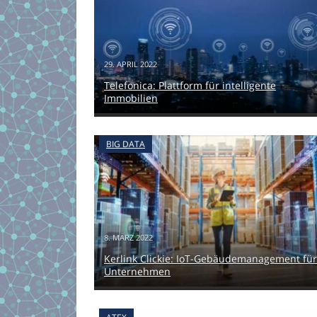
29. APRIL 2022
Telefonica: Plattform für intelligente
Immobilien
BIG DATA
8. MÄRZ 2022
Kerlink Clickie: IoT-Gebäudemanagement für
Unternehmen