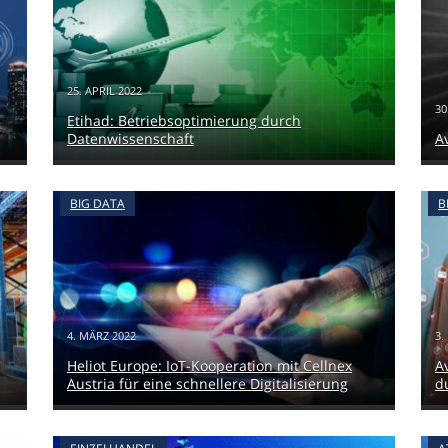
25. APRIL 2022
30
Etihad: Betriebsoptimierung durch
Datenwissenschaft
A
BIG DATA
B
4. MÄRZ 2022
3.
Heliot Europe: IoT-Kooperation mit Cellnex
A
Austria für eine schnellere Digitalisierung
d