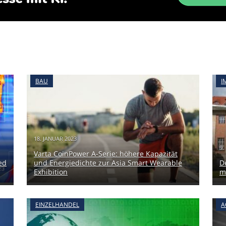
BAU
I
18. JANUAR 2023
9.
Varta CoinPower A-Serie: höhere Kapazität
ed
und Energiedichte zur Asia Smart Wearable
D
Exhibition
m
EINZELHANDEL
A