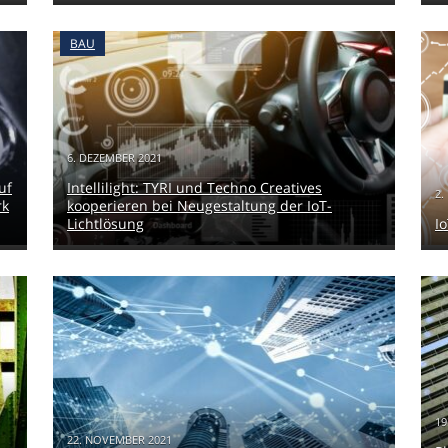
BAU
6. DEZEMBER 2021
uf
Intellilight: TYRI und Techno Creatives
2.
rk
kooperieren bei Neugestaltung der IoT-
Lichtlösung
I
19
22. NOVEMBER 2021