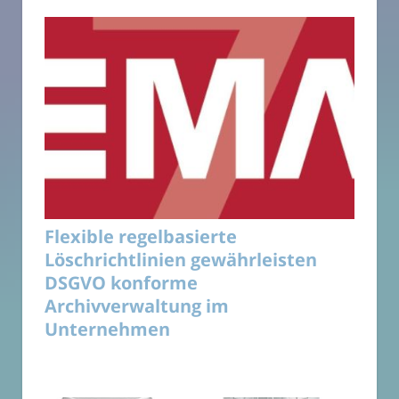
Flexible regelbasierte
Löschrichtlinien gewährleisten
DSGVO konforme
Archivverwaltung im
Unternehmen