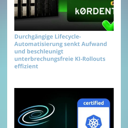
Durchgängige Lifecycle-
Automatisierung senkt Aufwand
und beschleunigt
unterbrechungsfreie KI-Rollouts
effizient