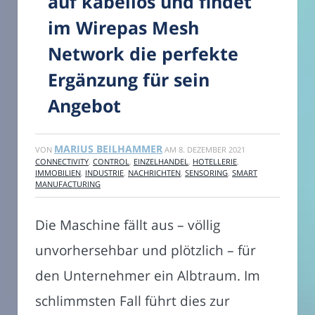
auf kabellos und findet
im Wirepas Mesh
Network die perfekte
Ergänzung für sein
Angebot
MARIUS BEILHAMMER
VON
AM
8. DEZEMBER 2021
CONNECTIVITY
,
CONTROL
,
EINZELHANDEL
,
HOTELLERIE
,
IMMOBILIEN
,
INDUSTRIE
,
NACHRICHTEN
,
SENSORING
,
SMART
MANUFACTURING
Die Maschine fällt aus – völlig
unvorhersehbar und plötzlich – für
den Unternehmer ein Albtraum. Im
schlimmsten Fall führt dies zur