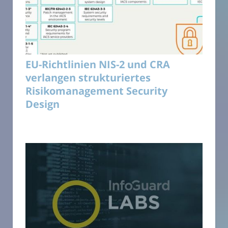
EU-Richtlinien NIS-2 und CRA
verlangen strukturiertes
Risikomanagement Security
Design