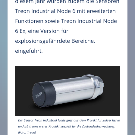
diesem Jahr wurden zudem die Sensoren
Treon Industrial Node 6 mit erweiterten
Funktionen sowie Treon Industrial Node
6 Ex, eine Version für
explosionsgefährdete Bereiche,
eingeführt.
Der Sensor Treon Industrial Node ging aus dem Projekt für Sulzer hervor
und ist Treons erstes Produkt speziell für die Zustandsüberwachung.
(Foto: Treon)