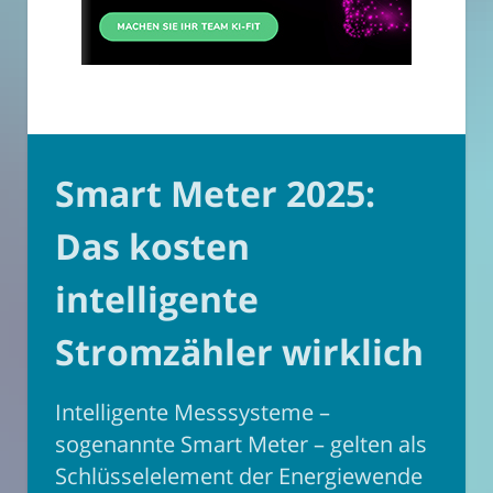
Smart Meter 2025:
Das kosten
intelligente
Stromzähler wirklich
Intelligente Messsysteme –
sogenannte Smart Meter – gelten als
Schlüsselelement der Energiewende