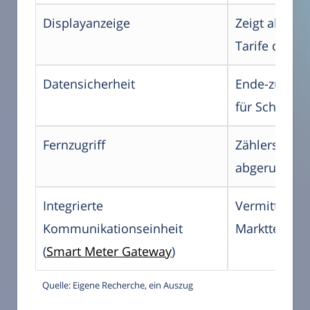
Displayanzeige
Zeigt aktuel
Tarife direk
Datensicherheit
Ende-zu-End
für Schutz 
Fernzugriff
Zählerstand 
abgerufen w
Integrierte
Vermittelt s
Kommunikationseinheit
Marktteilneh
(
Smart Meter Gateway
)
Quelle: Eigene Recherche, ein Auszug