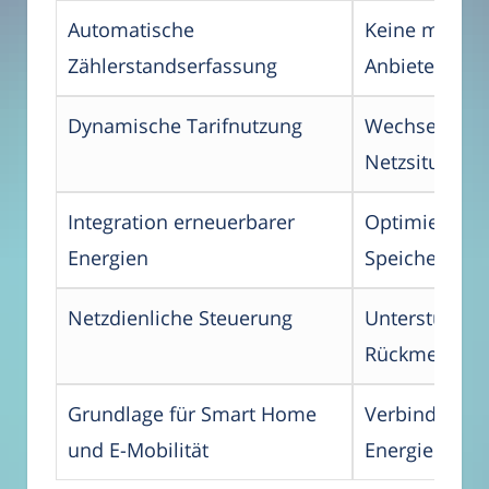
Automatische
Keine manuel
Zählerstandserfassung
Anbieterwech
Dynamische Tarifnutzung
Wechsel zu gü
Netzsituation
Integration erneuerbarer
Optimierung 
Energien
Speichersys
Netzdienliche Steuerung
Unterstützt L
Rückmeldung 
Grundlage für Smart Home
Verbindet sic
und E-Mobilität
Energiemana