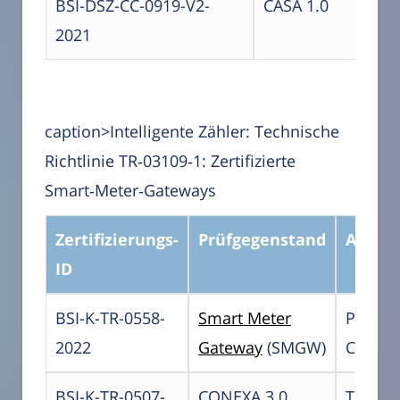
BSI-DSZ-CC-0919-V2-
CASA 1.0
2021
caption>Intelligente Zähler: Technische
Richtlinie TR‑03109‑1: Zertifizierte
Smart‑Meter‑Gateways
Zertifizierungs-
Prüfgegenstand
Antrag
ID
BSI-K-TR-0558-
Smart Meter
Power 
2022
Gateway
(SMGW)
Commu
BSI-K-TR-0507-
CONEXA 3.0
Thebe