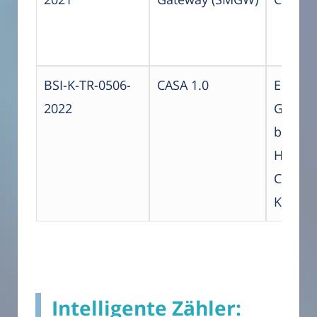
BSI-K-TR-0506-
CASA 1.0
EMH me
2022
Gesells
beschr
Haftung
Compag
Komman
Intelligente Zähler: