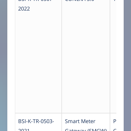
2022
BSI-K-TR-0503-
Smart Meter
Power 
2021
Gateway (SMGW)
Commu