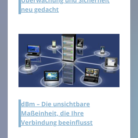
Überwachung und Sicherheit
neu gedacht
dBm – Die unsichtbare
Maßeinheit, die Ihre
Verbindung beeinflusst