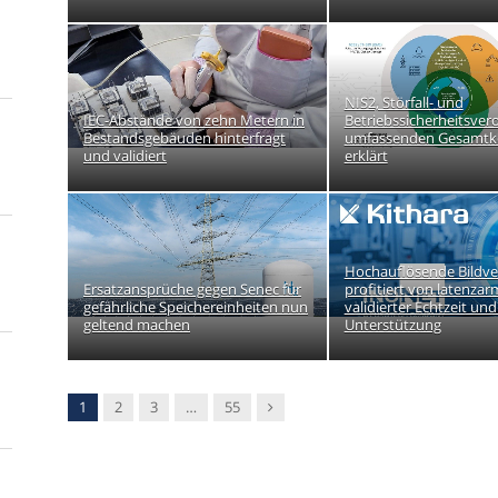
NIS2, Störfall- und
IEC-Abstände von zehn Metern in
Betriebssicherheitsve
Bestandsgebäuden hinterfragt
umfassenden Gesamtk
und validiert
erklärt
Hochauflösende Bildve
Ersatzansprüche gegen Senec für
profitiert von latenzar
gefährliche Speichereinheiten nun
validierter Echtzeit und
geltend machen
Unterstützung
Nachfolger
1
2
3
…
55