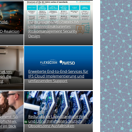
hold-
EU-Richtlinien NIS-2 und CRA
verlangen strukturiertes
O-Reaktion
Risikomanagement Security
Design
Erweiterte End-to-End-Services für
netzen:
IFS Cloud Implementierung und
ion die
umfassenden Support
ist
Redundante Lagerstandorte Werl
gement: So
und Unna minimieren deutlich
pflichten,
Obsoleszenz Ausfallrisiken
r im Blick