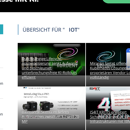
ÜBERSICHT FÜR "
IOT
"
Durchgängige Lifecycle-
Automatisierung senkt Aufwand
Mirantis bietet offene
und beschleunigt
Kubernetes-Lösungen 
unterbrechungsfreie KI-Rollouts
proprietären Vendor Lo
effizient
vollständig
en
Integrierte Sensoren liefern
IS4IT KRITIS erweitert
en
Auflösungen zwischen 3,1 und 20
Sicherheitsangebot für 
MP
Infrastrukturen mit IB