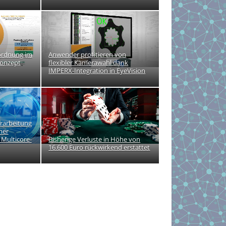
rordnung im
Anwender profitieren von
onzept
flexibler Kamerawahl dank
IMPERX-Integration in EyeVision
rarbeitung
mer
 Multicore-
Bisherige Verluste in Höhe von
16.600 Euro rückwirkend erstattet