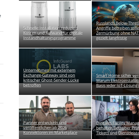
e
Russlands Below-Thres
Schnelle Installation reduziert
Angriffe betreiben stille
Kosten und Aufwand für digitale
Zermürbung ohne NAT
Instandhaltungsprogramme
gezielt langfristig
Unternehmen mit externem
Exchange-Gateway sind von
Smart Home sicher ver
kritischer Ghost-Sender-Lücke
Warum Elektroinstallat
betroffen
Basis jeder IoT-Lösung 
Partner entwickeln und
Digitales Facility Mana
veröffentlichen ab 2026
behalten Betreiber Prüf
Konnektoren im Marketplace
Tickets und Dienstleiste