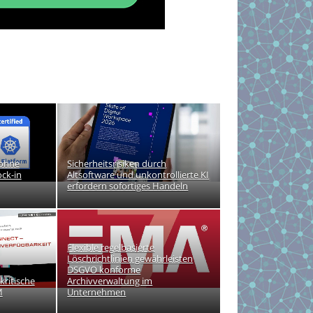
ohne
Sicherheitsrisiken durch
ck-in
Altsoftware und unkontrollierte KI
erfordern sofortiges Handeln
Flexible regelbasierte
Löschrichtlinien gewährleisten
DSGVO konforme
kritische
Archivverwaltung im
M
Unternehmen