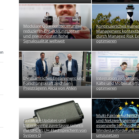
Modulare Quantensteuerungen
Kontinuierliches Vulner
reduzieren Entwicklungszeiten
Management kontextba
und gewährleisten hohe
durch Managed Risk E
Signalqualität weltweit
optimieren
en
Ehrenamtliches Engagement und
Integration von Strom
Forschungskraft zeichnen
Kälte und Mobilität effi
Preisträgerin Alicia von Ahlen
optimieren
Multi-Faktor-Authentif
Firmware-Updates und
und Netzwerksegmenti
Datenlogging zuverlässig sichern
essenzielle technische 
mit UFC-RLUH-Flashspeichern von
Mindestanforderungen
System-D
umzusetzen