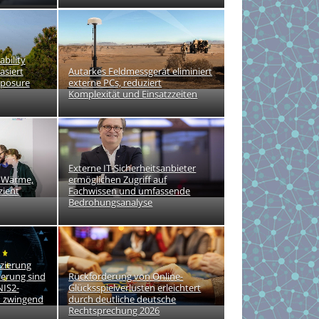
ability
siert
Autarkes Feldmessgerät eliminiert
xposure
externe PCs, reduziert
Komplexität und Einsatzzeiten
Externe IT-Sicherheitsanbieter
, Wärme,
ermöglichen Zugriff auf
zient
Fachwissen und umfassende
Bedrohungsanalyse
izierung
erung sind
Rückforderung von Online-
NIS2-
Glücksspielverlusten erleichtert
 zwingend
durch deutliche deutsche
Rechtsprechung 2026