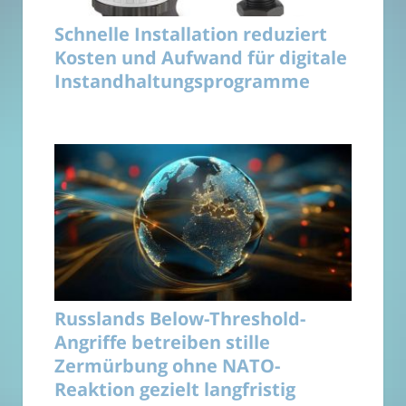
Schnelle Installation reduziert
Kosten und Aufwand für digitale
Instandhaltungsprogramme
Russlands Below-Threshold-
Angriffe betreiben stille
Zermürbung ohne NATO-
Reaktion gezielt langfristig