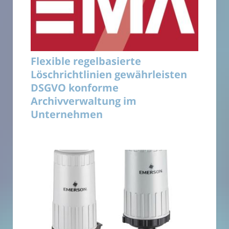
Flexible regelbasierte
Löschrichtlinien gewährleisten
DSGVO konforme
Archivverwaltung im
Unternehmen