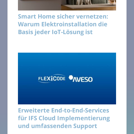
Smart Home sicher vernetzen:
Warum Elektroinstallation die
Basis jeder IoT-Lösung ist
Erweiterte End-to-End-Services
für IFS Cloud Implementierung
und umfassenden Support