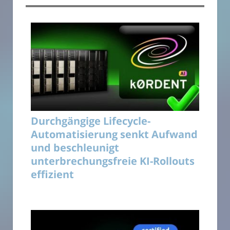
Durchgängige Lifecycle-
Automatisierung senkt Aufwand
und beschleunigt
unterbrechungsfreie KI-Rollouts
effizient