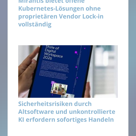
Mirantis bietet offene
Kubernetes-Lösungen ohne
proprietären Vendor Lock-in
vollständig
Sicherheitsrisiken durch
Altsoftware und unkontrollierte
KI erfordern sofortiges Handeln