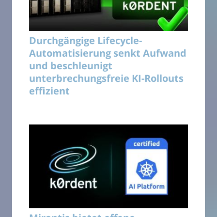
Durchgängige Lifecycle-
Automatisierung senkt Aufwand
und beschleunigt
unterbrechungsfreie KI-Rollouts
effizient