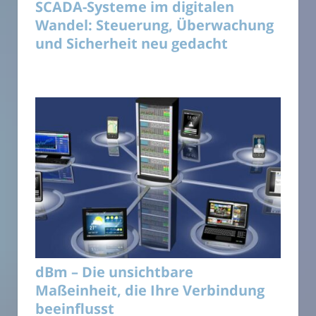
SCADA-Systeme im digitalen
Wandel: Steuerung, Überwachung
und Sicherheit neu gedacht
dBm – Die unsichtbare
Maßeinheit, die Ihre Verbindung
beeinflusst