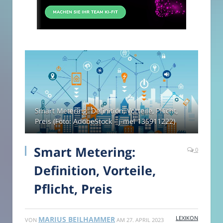
Smart Metering: Definition, Vorteile, Pflicht,
Preis (Foto: AdobeStock - j-mel 135911222)
Smart Metering:
0
Definition, Vorteile,
Pflicht, Preis
LEXIKON
MARIUS BEILHAMMER
VON
AM
27. APRIL 2023