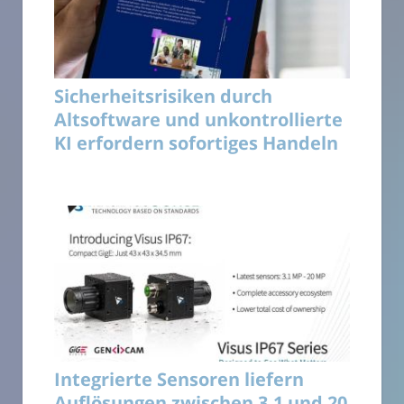
Sicherheitsrisiken durch
Altsoftware und unkontrollierte
KI erfordern sofortiges Handeln
Integrierte Sensoren liefern
Auflösungen zwischen 3,1 und 20