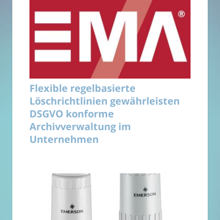
Flexible regelbasierte
Löschrichtlinien gewährleisten
DSGVO konforme
Archivverwaltung im
Unternehmen