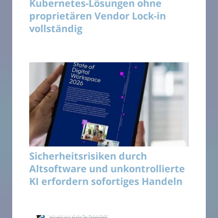
Kubernetes-Lösungen ohne
proprietären Vendor Lock-in
vollständig
Sicherheitsrisiken durch
Altsoftware und unkontrollierte
KI erfordern sofortiges Handeln