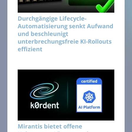
Durchgängige Lifecycle-
Automatisierung senkt Aufwand
und beschleunigt
unterbrechungsfreie KI-Rollouts
effizient
Mirantis bietet offene