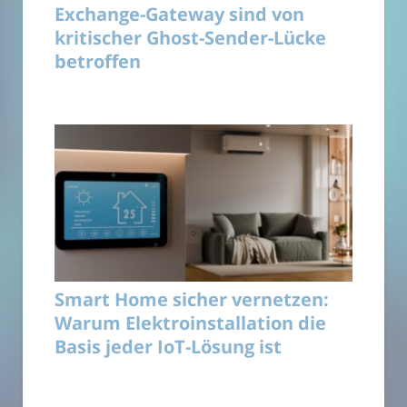
Exchange-Gateway sind von
kritischer Ghost-Sender-Lücke
betroffen
Smart Home sicher vernetzen:
Warum Elektroinstallation die
Basis jeder IoT-Lösung ist