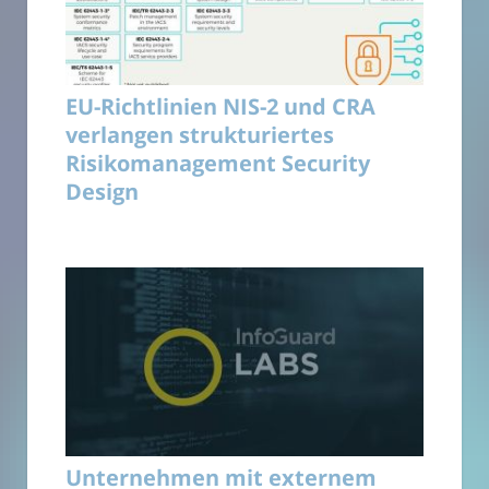
EU-Richtlinien NIS-2 und CRA
verlangen strukturiertes
Risikomanagement Security
Design
Unternehmen mit externem