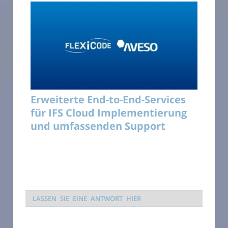
Erweiterte End-to-End-Services
für IFS Cloud Implementierung
und umfassenden Support
LASSEN SIE EINE ANTWORT HIER