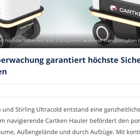
t höchste Sicherheit und Transparenz während Transportzyklen (
rwachung garantiert höchste Siche
en
und Stirling Ultracold entstand eine ganzheitliche
 navigierende Cartken Hauler befördert den po
räume, Außengelände und durch Aufzüge. Mit kont