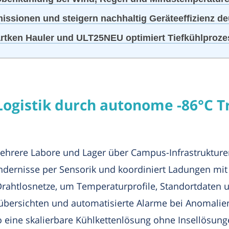
issionen und steigern nachhaltig Geräteeffizienz de
artken Hauler und ULT25NEU optimiert Tiefkühlproze
gistik durch autonome -86°C Tra
hrere Labore und Lager über Campus-Infrastrukturen
ndernisse per Sensorik und koordiniert Ladungen mi
rahtlosnetze, um Temperaturprofile, Standortdaten 
itübersichten und automatisierte Alarme bei Anomali
ine skalierbare Kühlkettenlösung ohne Insellösunge