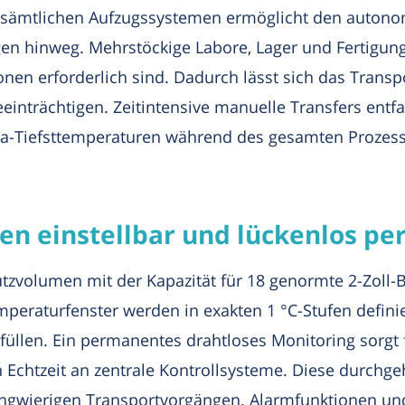
it sämtlichen Aufzugssystemen ermöglicht den autono
agen hinweg. Mehrstöckige Labore, Lager und Fertigun
nen erforderlich sind. Dadurch lässt sich das Trans
beeinträchtigen. Zeitintensive manuelle Transfers ent
tra-Tiefsttemperaturen während des gesamten Prozesse
tten einstellbar und lückenlos p
tzvolumen mit der Kapazität für 18 genormte 2-Zoll-
raturfenster werden in exakten 1 °C-Stufen definier
llen. Ein permanentes drahtloses Monitoring sorgt f
 Echtzeit an zentrale Kontrollsysteme. Diese durchg
 langwierigen Transportvorgängen. Alarmfunktionen 