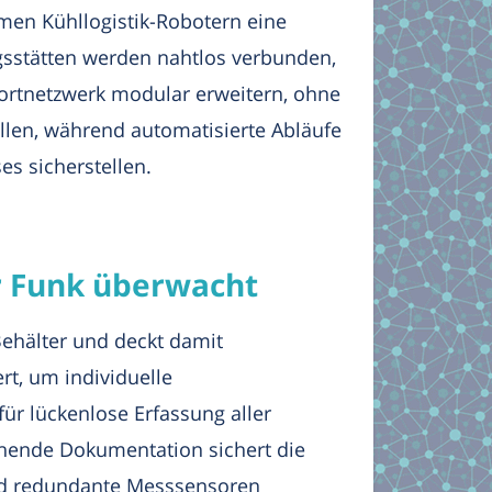
men Kühllogistik-Robotern eine
gsstätten werden nahtlos verbunden,
portnetzwerk modular erweitern, ohne
fallen, während automatisierte Abläufe
s sicherstellen.
er Funk überwacht
Behälter und deckt damit
t, um individuelle
ür lückenlose Erfassung aller
ehende Dokumentation sichert die
und redundante Messsensoren