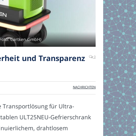
Foto: Cartken GmbH)
rheit und Transparenz
0
NACHRICHTEN
 Transportlösung für Ultra-
rtablen ULT25NEU-Gefrierschrank
inuierlichem, drahtlosem