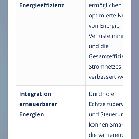
Energieeffizienz
ermöglichen eine
optimierte Nutzun
von Energie, wodu
Verluste minimiert
und die
Gesamteffizienz de
Stromnetzes
verbessert werden.
Integration
Durch die
erneuerbarer
Echtzeitüberwachu
Energien
und Steuerung
können Smart Grid
die variierende