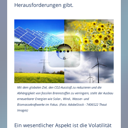
Herausforderungen gibt.
Mit dem globalen Ziel, den CO2-Ausstoß zu reduzieren und die
Abhängigkeit von fossilen Brennstoffen zu verringern, steht der Ausbau
erneuerbarer Energien wie Solar-, Wind-, Wasser- und
Biomassekraftwerke im Fokus. (Foto: AdobeStock - 7406522 Thaut
Images)
Ein wesentlicher Aspekt ist die Volatilität