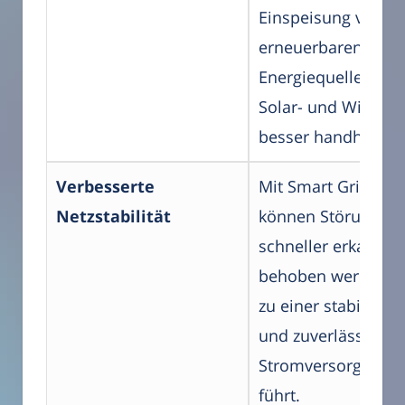
Einspeisung von
erneuerbaren
Energiequellen wie
Solar- und Windkra
besser handhaben.
Verbesserte
Mit Smart Grids
Netzstabilität
können Störungen
schneller erkannt 
behoben werden, 
zu einer stabileren
und zuverlässigere
Stromversorgung
führt.