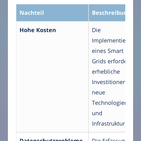
Nachteil
Beschreibung
Hohe Kosten
Die
Implementierung
eines Smart
Grids erfordert
erhebliche
Investitionen in
neue
Technologien
und
Infrastruktur.
Datenschutzprobleme
Die Erfassung