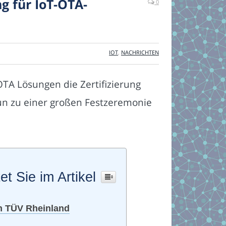
ng für IoT-OTA-
0
IOT
,
NACHRICHTEN
TA Lösungen die Zertifizierung
un zu einer großen Festzeremonie
et Sie im Artikel
om TÜV Rheinland