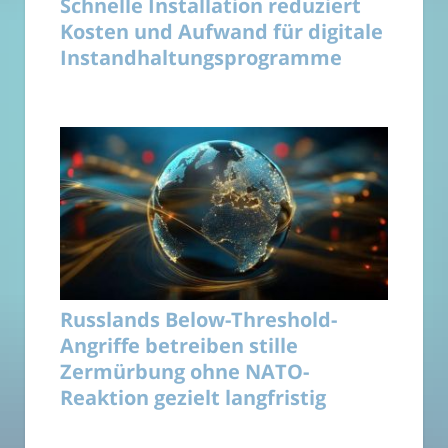
Schnelle Installation reduziert
Kosten und Aufwand für digitale
Instandhaltungsprogramme
Russlands Below-Threshold-
Angriffe betreiben stille
Zermürbung ohne NATO-
Reaktion gezielt langfristig