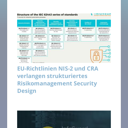
EU-Richtlinien NIS-2 und CRA
verlangen strukturiertes
Risikomanagement Security
Design