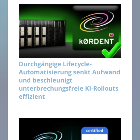
Durchgängige Lifecycle-
Automatisierung senkt Aufwand
und beschleunigt
unterbrechungsfreie KI-Rollouts
effizient