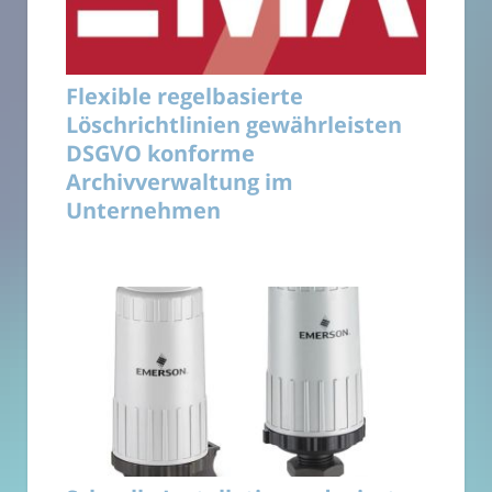
Flexible regelbasierte
Löschrichtlinien gewährleisten
DSGVO konforme
Archivverwaltung im
Unternehmen