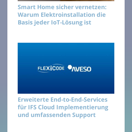
Smart Home sicher vernetzen:
Warum Elektroinstallation die
Basis jeder IoT-Lösung ist
Erweiterte End-to-End-Services
für IFS Cloud Implementierung
und umfassenden Support