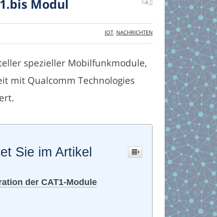
T1.bis Modul
0
IOT
,
NACHRICHTEN
steller spezieller Mobilfunkmodule,
beit mit Qualcomm Technologies
ert.
et Sie im Artikel
ration der CAT1-Module