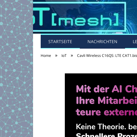
STARTSEITE
NACHRICHTEN
L
»
»
Home
IoT
Cavli Wireless C16QS: LTE CAT1.bi