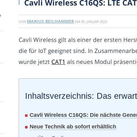
Cavli Wireless C16QS: LTE CA
e
MARIUS BEILHAMMER
VON
AM
30. JANUAR 2023
Cavli Wireless gilt als einer der ersten Her
die für IoT geeignet sind. In Zusammenar
wurde jetzt
CAT1
als neues Modul präsenti
Inhaltsverzeichnis: Das erwart
Cavli Wireless C16QS: Die nächste Gene
Neue Technik ab sofort erhältlich