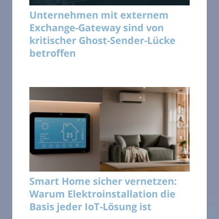
Unternehmen mit externem
Exchange-Gateway sind von
kritischer Ghost-Sender-Lücke
betroffen
Smart Home sicher vernetzen:
Warum Elektroinstallation die
Basis jeder IoT-Lösung ist