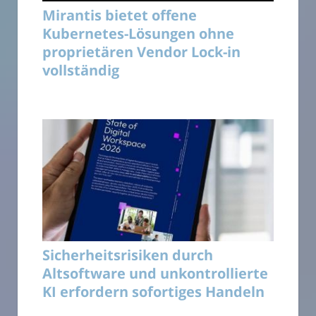
Mirantis bietet offene
Kubernetes-Lösungen ohne
proprietären Vendor Lock-in
vollständig
Sicherheitsrisiken durch
Altsoftware und unkontrollierte
KI erfordern sofortiges Handeln