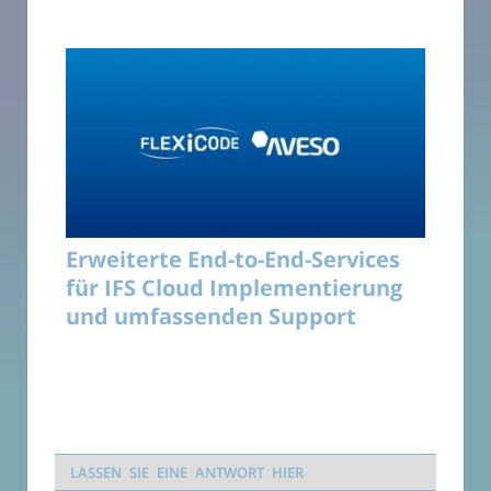
Erweiterte End-to-End-Services
für IFS Cloud Implementierung
und umfassenden Support
LASSEN SIE EINE ANTWORT HIER