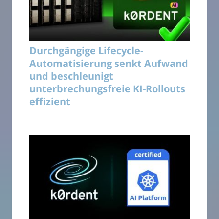
Durchgängige Lifecycle-
Automatisierung senkt Aufwand
und beschleunigt
unterbrechungsfreie KI-Rollouts
effizient