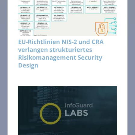
EU-Richtlinien NIS-2 und CRA
verlangen strukturiertes
Risikomanagement Security
Design