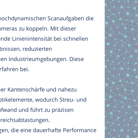
ei hochdynamischen Scanaufgaben die
ameras zu koppeln. Mit dieser
de Linienintensität bei schnellen
bnissen, reduzierten
auen Industrieumgebungen. Diese
fahren bei.
oher Kantenschärfe und nahezu
ptikelemente, wodurch Streu- und
aufwand und führt zu präzisen
ereichsabtastungen.
ngen, die eine dauerhafte Performance