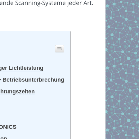
hende Scanning-Systeme jeder Art.
er Lichtleistung
e Betriebsunterbrechung
chtungszeiten
TONICS
ion