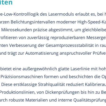
iten
ive-Low-Kontrolllogik des Lasermoduls erlaubt es, b
kurzen Belichtungsintervallen moderner High-Speed-K
Mikrosekunden präzise abgestimmt, um gleichbleiben
fitieren von zuverlässig reproduzierbaren Messerge
anten Verbesserung der Gesamtprozessstabilität in r
d trägt zur Automatisierung anspruchsvoller Prüfver
bietet eine außergewöhnlich glatte Laserlinie mit h
te Präzisionsmaschinen formen und beschichten die O
Diese erstklassige Strahlqualität reduziert Kalibrier
Produktionslinien, von Dickenprüfungen bis hin zu B
urch robuste Materialien und interne Qualitätsprüfu