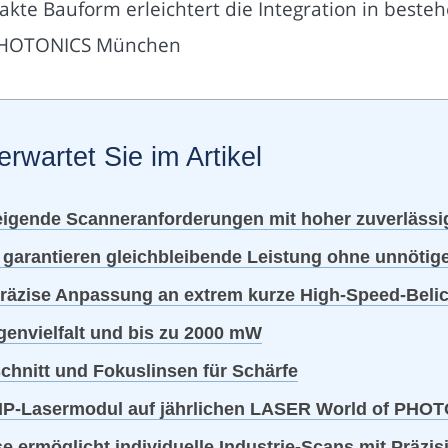
akte Bauform erleichtert die Integration in beste
 PHOTONICS München
erwartet Sie im Artikel
igende Scanneranforderungen mit hoher zuverlässig
garantieren gleichbleibende Leistung ohne unnötig
 präzise Anpassung an extrem kurze High-Speed-Beli
ngenvielfalt und bis zu 2000 mW
chnitt und Fokuslinsen für Schärfe
HP-Lasermodul auf jährlichen LASER World of PHO
 ermöglicht individuelle Industrie-Scans mit Präzis