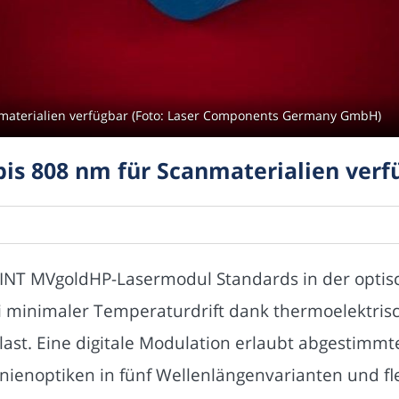
nmaterialien verfügbar (Foto: Laser Components Germany GmbH)
bis 808 nm für Scanmaterialien verf
OINT MVgoldHP-Lasermodul Standards in der optisc
 minimaler Temperaturdrift dank thermoelektrisc
olllast. Eine digitale Modulation erlaubt abgestimm
nienoptiken in fünf Wellenlängenvarianten und fle