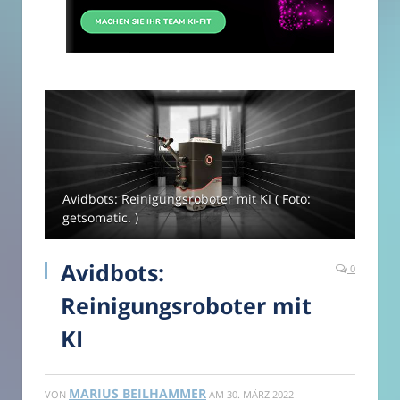
Avidbots: Reinigungsroboter mit KI ( Foto:
getsomatic. )
Avidbots:
0
Reinigungsroboter mit
KI
MARIUS BEILHAMMER
VON
AM
30. MÄRZ 2022