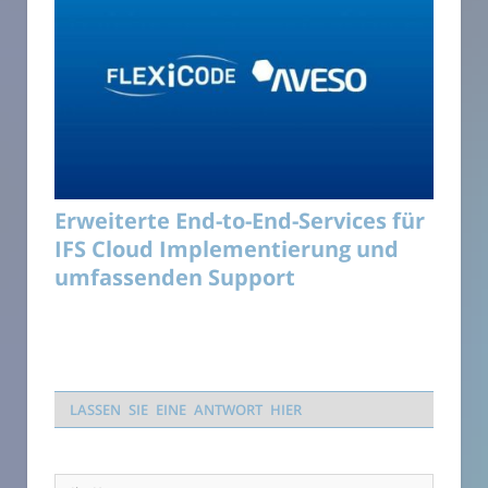
Erweiterte End-to-End-Services für
IFS Cloud Implementierung und
umfassenden Support
LASSEN SIE EINE ANTWORT HIER