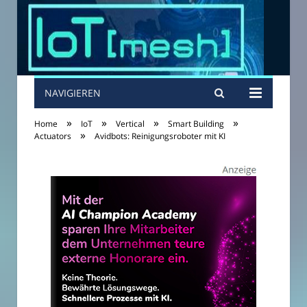
NAVIGIEREN
»
»
»
»
Home
IoT
Vertical
Smart Building
»
Actuators
Avidbots: Reinigungsroboter mit KI