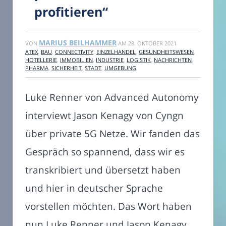
profitieren“
MARIUS BEILHAMMER
VON
AM
28. OKTOBER 2021
ATEX
,
BAU
,
CONNECTIVITY
,
EINZELHANDEL
,
GESUNDHEITSWESEN
,
HOTELLERIE
,
IMMOBILIEN
,
INDUSTRIE
,
LOGISTIK
,
NACHRICHTEN
,
PHARMA
,
SICHERHEIT
,
STADT
,
UMGEBUNG
Luke Renner von Advanced Autonomy
interviewt Jason Kenagy von Cyngn
über private 5G Netze. Wir fanden das
Gespräch so spannend, dass wir es
transkribiert und übersetzt haben
und hier in deutscher Sprache
vorstellen möchten. Das Wort haben
nun Luke Renner und Jason Kenagy.