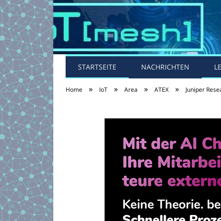
STARTSEITE
NACHRICHTEN
L
»
»
»
»
Home
IoT
Area
ATEX
Juniper Rese