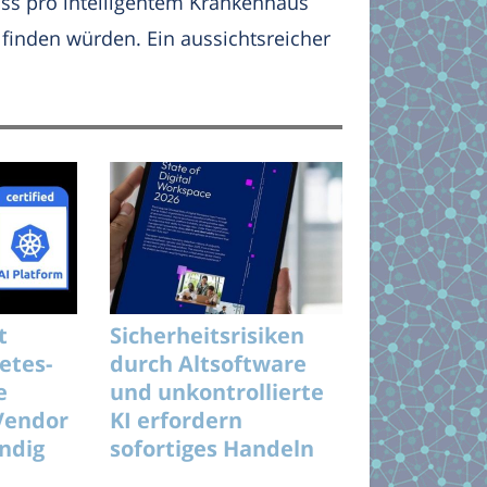
ass pro intelligentem Krankenhaus
inden würden. Ein aussichtsreicher
t
Sicherheitsrisiken
etes-
durch Altsoftware
e
und unkontrollierte
Vendor
KI erfordern
ändig
sofortiges Handeln