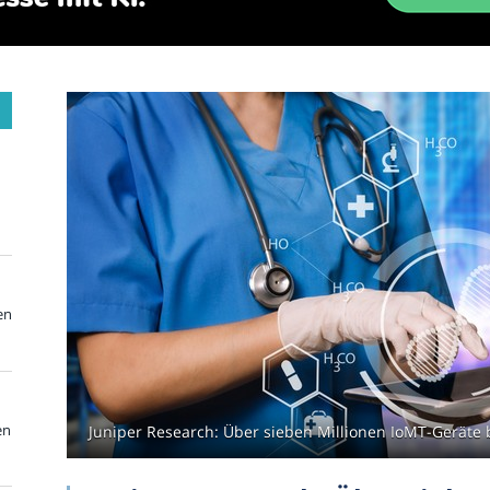
en
en
Juniper Research: Über sieben Millionen IoMT-Geräte 