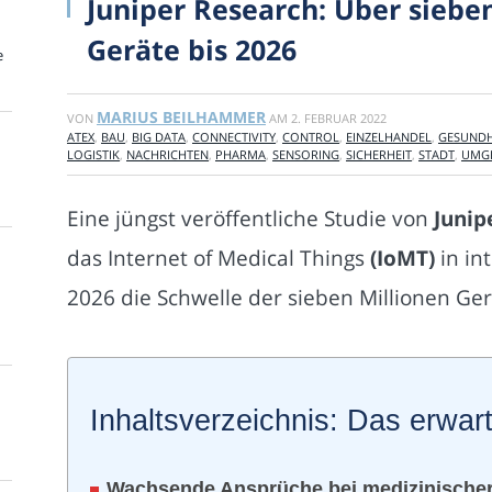
Juniper Research: Über siebe
Geräte bis 2026
e
MARIUS BEILHAMMER
VON
AM
2. FEBRUAR 2022
ATEX
,
BAU
,
BIG DATA
,
CONNECTIVITY
,
CONTROL
,
EINZELHANDEL
,
GESUNDH
LOGISTIK
,
NACHRICHTEN
,
PHARMA
,
SENSORING
,
SICHERHEIT
,
STADT
,
UMG
Eine jüngst veröffentliche Studie von
Junip
das Internet of Medical Things
(IoMT)
in in
2026 die Schwelle der sieben Millionen Ger
Inhaltsverzeichnis: Das erwart
Wachsende Ansprüche bei medizinische