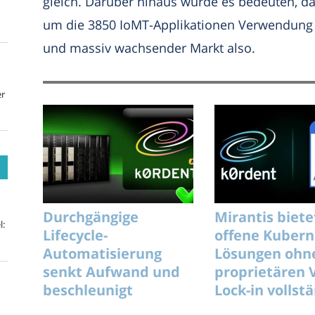
gleich. Darüber hinaus würde es bedeuten, d
um die 3850 IoMT-Applikationen Verwendung f
und massiv wachsender Markt also.
er
Durchgängige
Mirantis biete
l:
Lifecycle-
offene Kubern
Automatisierung
Lösungen ohn
senkt Aufwand und
proprietären 
beschleunigt
Lock-in vollst
unterbrechungsfreie