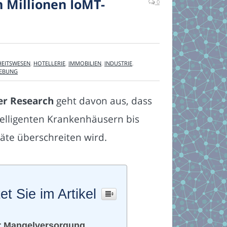
n Millionen IoMT-
0
EITSWESEN
,
HOTELLERIE
,
IMMOBILIEN
,
INDUSTRIE
,
EBUNG
er Research
geht davon aus, dass
telligenten Krankenhäusern bis
äte überschreiten wird.
et Sie im Artikel
r Mangelversorgung