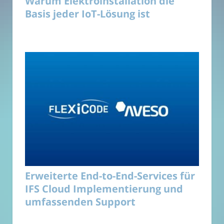
Warum Elektroinstallation die
Basis jeder IoT-Lösung ist
Erweiterte End-to-End-Services für
IFS Cloud Implementierung und
umfassenden Support