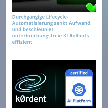
Durchgängige Lifecycle-
Automatisierung senkt Aufwand
und beschleunigt
unterbrechungsfreie KI-Rollouts
effizient