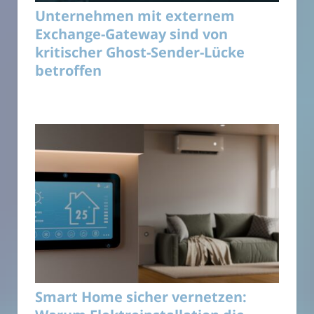
Unternehmen mit externem
Exchange-Gateway sind von
kritischer Ghost-Sender-Lücke
betroffen
Smart Home sicher vernetzen: