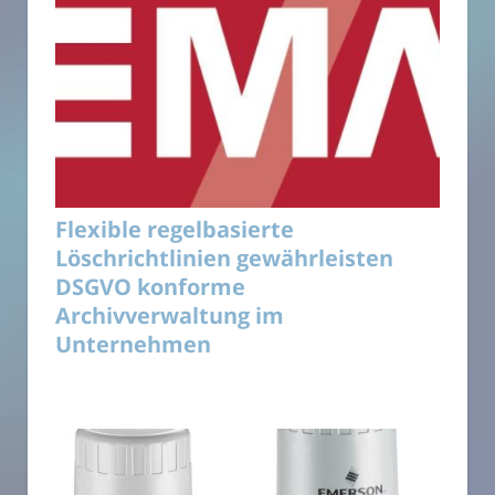
Flexible regelbasierte
Löschrichtlinien gewährleisten
DSGVO konforme
Archivverwaltung im
Unternehmen