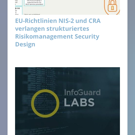
EU-Richtlinien NIS-2 und CRA
verlangen strukturiertes
Risikomanagement Security
Design