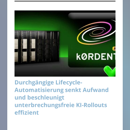
Durchgängige Lifecycle-
Automatisierung senkt Aufwand
und beschleunigt
unterbrechungsfreie KI-Rollouts
effizient