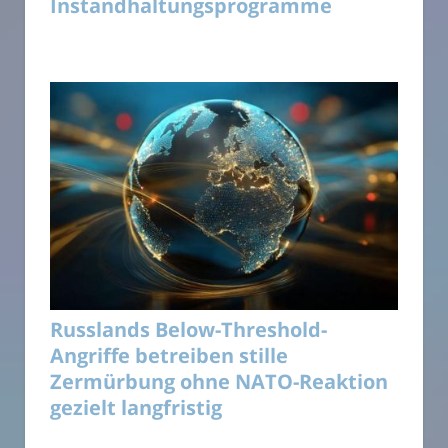
Instandhaltungsprogramme
Russlands Below-Threshold-
Angriffe betreiben stille
Zermürbung ohne NATO-Reaktion
gezielt langfristig