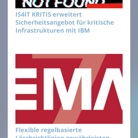
IS4IT KRITIS erweitert
Sicherheitsangebot für kritische
Infrastrukturen mit IBM
Flexible regelbasierte
Löschrichtlinien gewährleisten