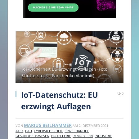
IoT-Sicherheit EU erzwingt Auflagen (Foto:
Shutterstock - Panchenko Vladimir)
IoT-Datenschutz: EU
0
erzwingt Auflagen
MARIUS BEILHAMMER
VON
AM
2. DEZEMBER 2021
ATEX
,
BAU
,
CYBERSICHERHEIT
,
EINZELHANDEL
,
GESUNDHEITSWESEN
,
HOTELLERIE
,
IMMOBILIEN
,
INDUSTRIE
,