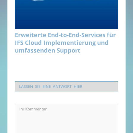
Erweiterte End-to-End-Services für
IFS Cloud Implementierung und
umfassenden Support
LASSEN SIE EINE ANTWORT HIER