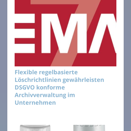
Flexible regelbasierte
Löschrichtlinien gewährleisten
DSGVO konforme
Archivverwaltung im
Unternehmen