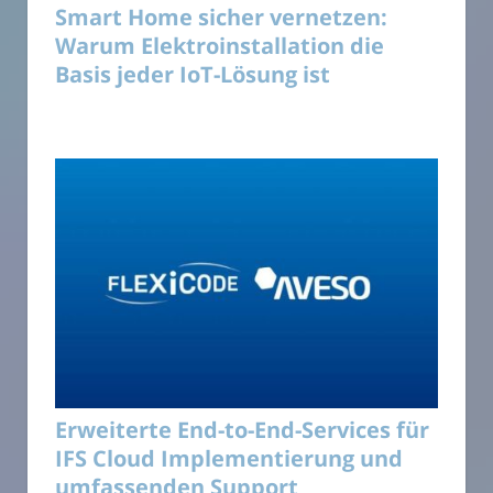
Smart Home sicher vernetzen:
Warum Elektroinstallation die
Basis jeder IoT-Lösung ist
Erweiterte End-to-End-Services für
IFS Cloud Implementierung und
umfassenden Support