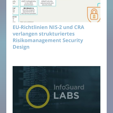
EU-Richtlinien NIS-2 und CRA
verlangen strukturiertes
Risikomanagement Security
Design