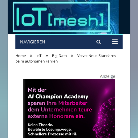
NAVIGIEREN
»
»
»
Home
IoT
Big Data
Volvo: Neue Standards
beim autonomen Fahren