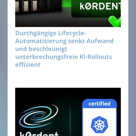
Durchgängige Lifecycle-
Automatisierung senkt Aufwand
und beschleunigt
unterbrechungsfreie KI-Rollouts
effizient