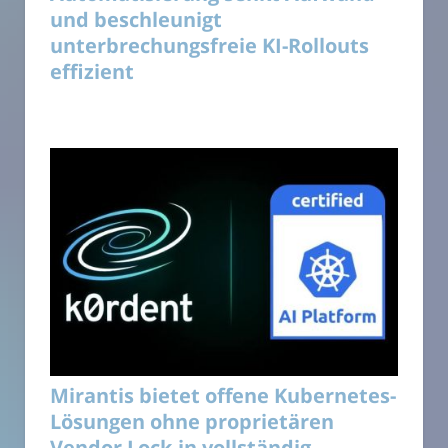
und beschleunigt
unterbrechungsfreie KI-Rollouts
effizient
Mirantis bietet offene Kubernetes-
Lösungen ohne proprietären
Vendor Lock-in vollständig