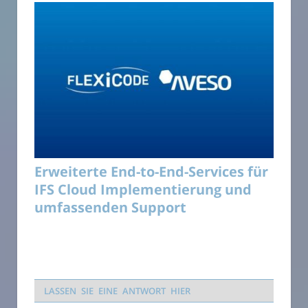
Erweiterte End-to-End-Services für
IFS Cloud Implementierung und
umfassenden Support
LASSEN SIE EINE ANTWORT HIER