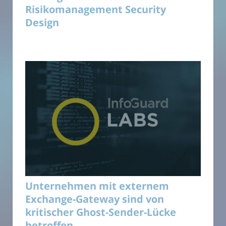
Risikomanagement Security
Design
Unternehmen mit externem
Exchange-Gateway sind von
kritischer Ghost-Sender-Lücke
betroffen