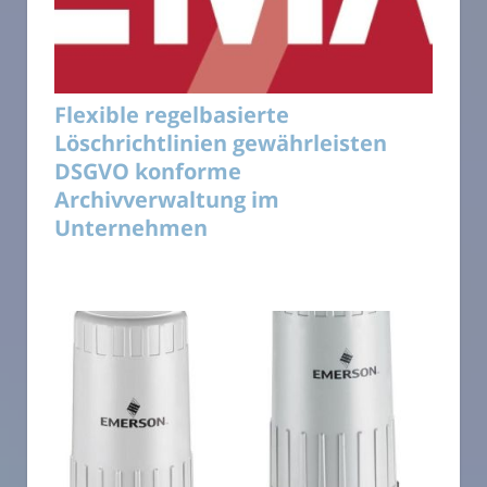
Flexible regelbasierte
Löschrichtlinien gewährleisten
DSGVO konforme
Archivverwaltung im
Unternehmen