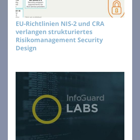
EU-Richtlinien NIS-2 und CRA
verlangen strukturiertes
Risikomanagement Security
Design