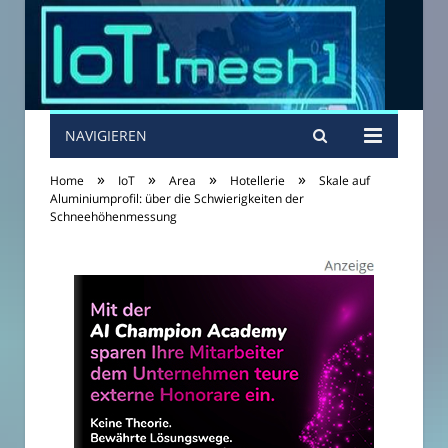
NAVIGIEREN
»
»
»
»
Home
IoT
Area
Hotellerie
Skale auf
Aluminiumprofil: über die Schwierigkeiten der
Schneehöhenmessung