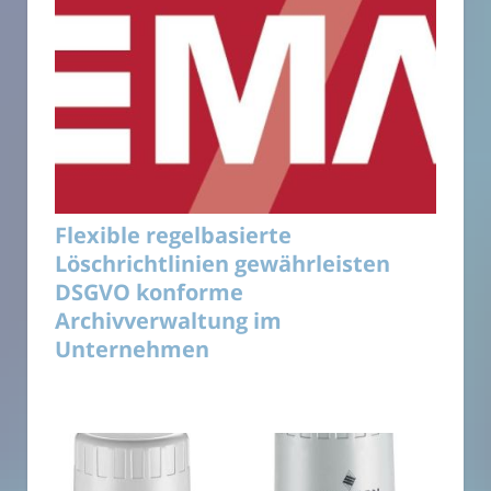
Flexible regelbasierte
Löschrichtlinien gewährleisten
DSGVO konforme
Archivverwaltung im
Unternehmen