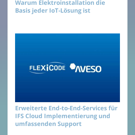
Warum Elektroinstallation die
Basis jeder IoT-Lösung ist
Erweiterte End-to-End-Services für
IFS Cloud Implementierung und
umfassenden Support