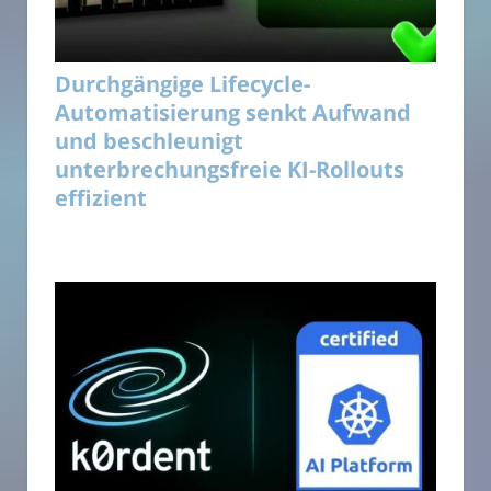
Durchgängige Lifecycle-
Automatisierung senkt Aufwand
und beschleunigt
unterbrechungsfreie KI-Rollouts
effizient