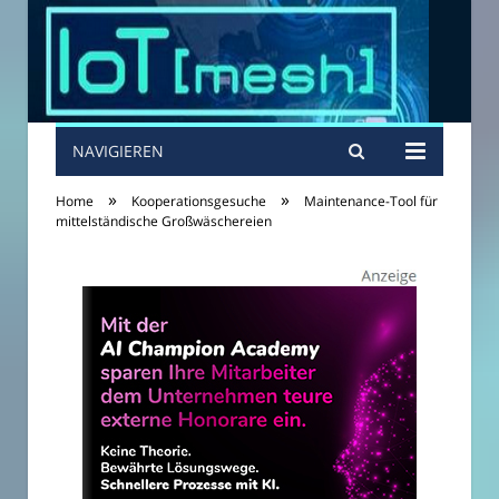
NAVIGIEREN
»
»
Home
Kooperationsgesuche
Maintenance-Tool für
mittelständische Großwäschereien