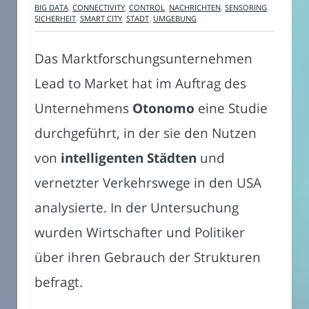
BIG DATA
,
CONNECTIVITY
,
CONTROL
,
NACHRICHTEN
,
SENSORING
,
SICHERHEIT
,
SMART CITY
,
STADT
,
UMGEBUNG
Das Marktforschungsunternehmen
Lead to Market hat im Auftrag des
Unternehmens
Otonomo
eine Studie
durchgeführt, in der sie den Nutzen
von
intelligenten Städten
und
vernetzter Verkehrswege in den USA
analysierte. In der Untersuchung
wurden Wirtschafter und Politiker
über ihren Gebrauch der Strukturen
befragt.