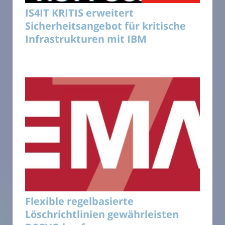
IS4IT KRITIS erweitert
Sicherheitsangebot für kritische
Infrastrukturen mit IBM
Flexible regelbasierte
Löschrichtlinien gewährleisten