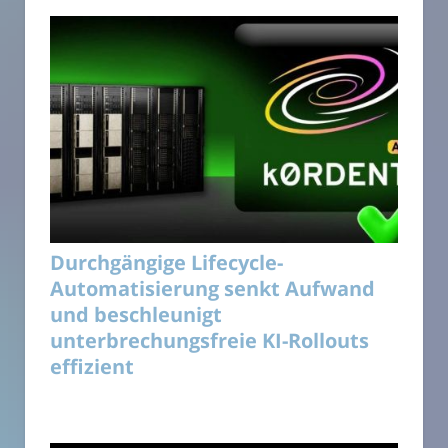
Durchgängige Lifecycle-
Automatisierung senkt Aufwand
und beschleunigt
unterbrechungsfreie KI-Rollouts
effizient