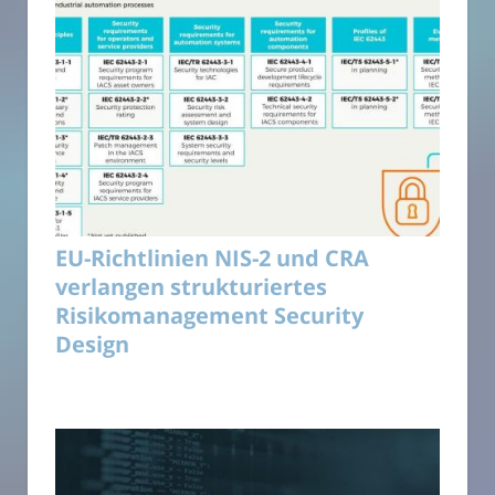
EU-Richtlinien NIS-2 und CRA
verlangen strukturiertes
Risikomanagement Security
Design