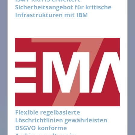
Sicherheitsangebot für kritische
Infrastrukturen mit IBM
Flexible regelbasierte
Löschrichtlinien gewährleisten
DSGVO konforme