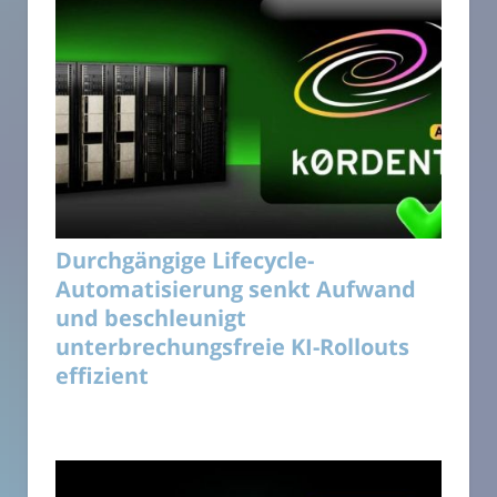
Durchgängige Lifecycle-
Automatisierung senkt Aufwand
und beschleunigt
unterbrechungsfreie KI-Rollouts
effizient