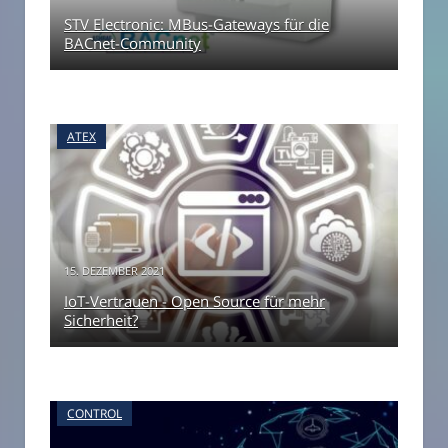
STV Electronic: MBus-Gateways für die
BACnet-Community
ATEX
15. DEZEMBER 2021
IoT-Vertrauen - Open Source für mehr
Sicherheit?
CONTROL