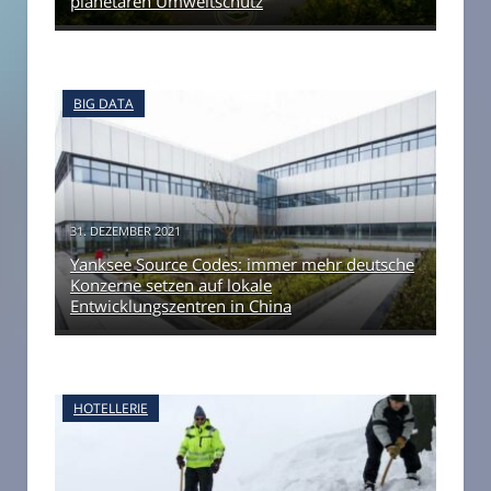
planetaren Umweltschutz
BIG DATA
31. DEZEMBER 2021
Yanksee Source Codes: immer mehr deutsche
Konzerne setzen auf lokale
Entwicklungszentren in China
HOTELLERIE