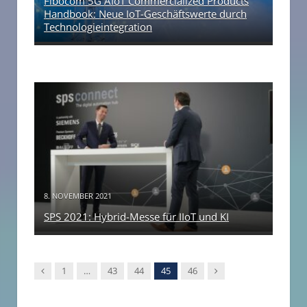
Fibocom 5G AIoT Commercialized Products
Handbook: Neue IoT-Geschäftswerte durch
Technologieintegration
8. NOVEMBER 2021
SPS 2021: Hybrid-Messe für IIoT und KI
Vorgänger
Nachfolger
1
…
43
44
45
46