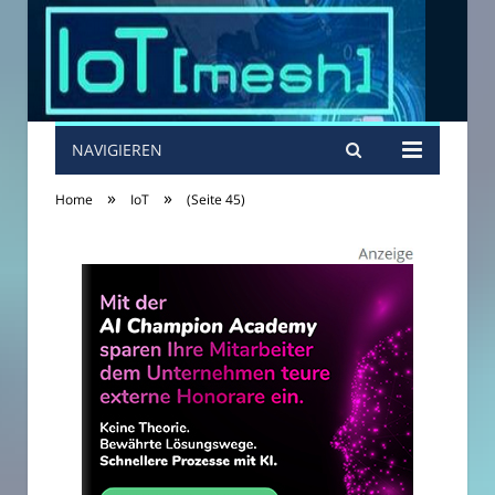
NAVIGIEREN
»
»
Home
IoT
(Seite 45)