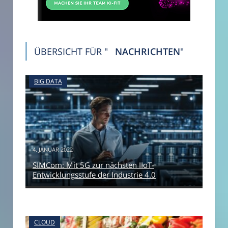
ÜBERSICHT FÜR "
NACHRICHTEN
"
BIG DATA
4. JANUAR 2022
SIMCom: Mit 5G zur nächsten IIoT-
Entwicklungsstufe der Industrie 4.0
CLOUD