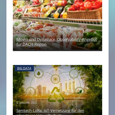
4. JANUAR 2022
Moviri und Dynatrace: Observability-Angebot
für DACH-Region
BIG DATA
3. JANUAR 2022
Semtech-LoRa: IoT-Vernetzung für den