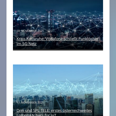
18. NOVEMBER 2021
Kreis Karlsruhe: Vodafone schließt Funklöcher
im 5G Netz
17. NOVEMBER 2021
Drei und SPL TELE: erstes österreichweites
LoRaWAN Netz für IoT