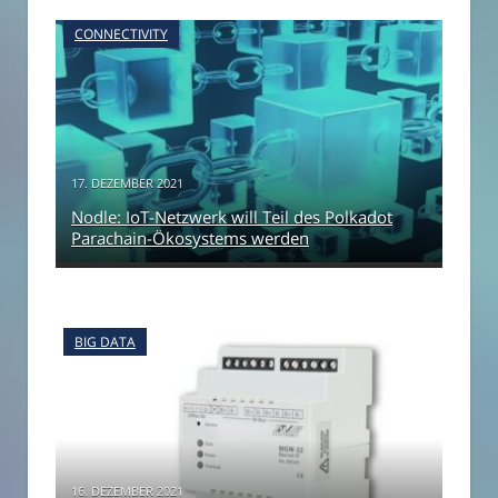
CONNECTIVITY
17. DEZEMBER 2021
Nodle: IoT-Netzwerk will Teil des Polkadot
Parachain-Ökosystems werden
BIG DATA
16. DEZEMBER 2021