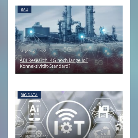
BAU
31. JANUAR 2022
ABI Research: 4G noch lange IoT
Konnektivität-Standard?
BIG DATA
28. JANUAR 2022