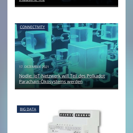
CONNECTIVITY
17. DEZEMBER 2021
Nodle: IoT-Netzwerk will Teil des Polkadot
Parachain-Ökosystems werden
BIG DATA