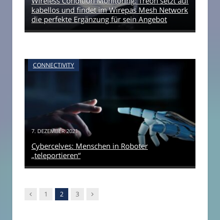
Wireless Condition Monitoring: Treon setzt auf
kabellos und findet im Wirepas Mesh Network
die perfekte Ergänzung für sein Angebot
CONNECTIVITY
7. DEZEMBER 2021
Cybercelves: Menschen in Roboter
„teleportieren“
Vorgänger
Nachfolger
1
2
3