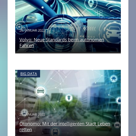
26. JANUAR 2022
Volvo: Neue Standards beim autonomen
Fahren
BIG DATA
25. JANUAR 2022
Otonomo: Mit der intelligenten Stadt Leben
retten