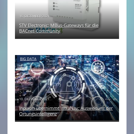
16. DEZEMBER 2021
STV Electronic: MBus-Gateways für die
BACnet-Community
BIG DATA
10. DEZEMBER 2021
Inpixon übernimmt IntraNav: Ausweitung der
Ortungsintelligenz