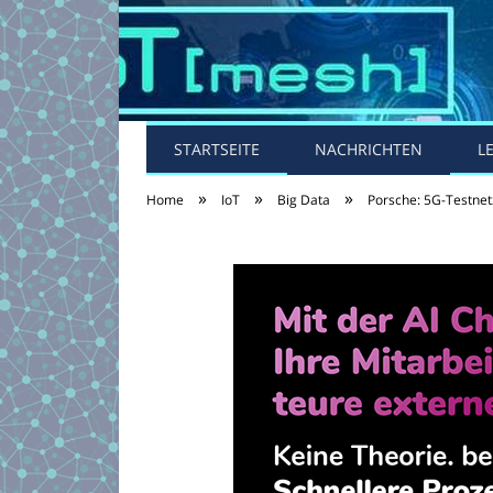
STARTSEITE
NACHRICHTEN
L
»
»
»
Home
IoT
Big Data
Porsche: 5G-Testnetz