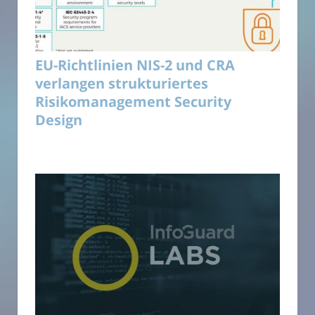
EU-Richtlinien NIS-2 und CRA
verlangen strukturiertes
Risikomanagement Security
Design