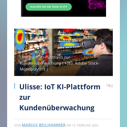
Ulisse: IoT KI-Plattform zur
Kundenüberwachung ( Foto: Adobe Stock-
Monopoly919 )
Ulisse: IoT KI-Plattform
0
zur
Kundenüberwachung
MARIUS BEILHAMMER
VON
AM
15. FEBRUAR 2022