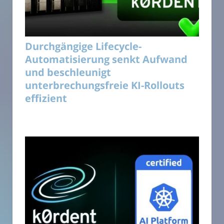
Durchgängige Lifecycle-
Automatisierung senkt Aufwand
und beschleunigt
unterbrechungsfreie KI-Rollouts
effizient