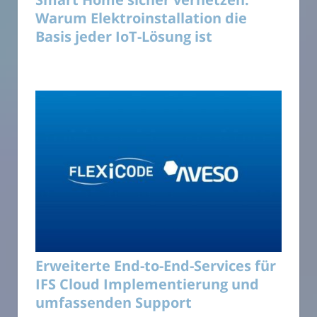
Warum Elektroinstallation die
Basis jeder IoT-Lösung ist
Erweiterte End-to-End-Services für
IFS Cloud Implementierung und
umfassenden Support