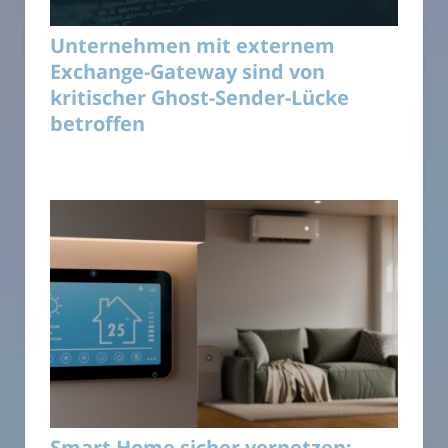
Unternehmen mit externem
Exchange-Gateway sind von
kritischer Ghost-Sender-Lücke
betroffen
Smart Home sicher vernetzen: