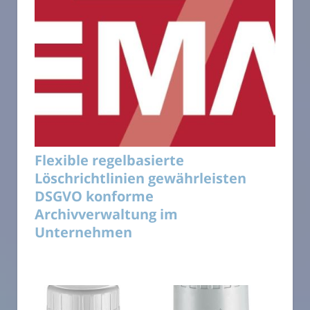
Flexible regelbasierte
Löschrichtlinien gewährleisten
DSGVO konforme
Archivverwaltung im
Unternehmen