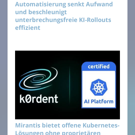
Automatisierung senkt Aufwand
und beschleunigt
unterbrechungsfreie KI-Rollouts
effizient
Mirantis bietet offene Kubernetes-
Lösungen ohne proprietären