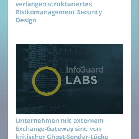
verlangen strukturiertes
Risikomanagement Security
Design
Unternehmen mit externem
Exchange-Gateway sind von
kritischer Ghost-Sender-Lücke