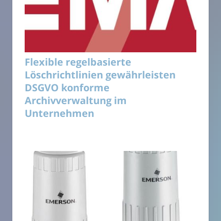
Flexible regelbasierte
Löschrichtlinien gewährleisten
DSGVO konforme
Archivverwaltung im
Unternehmen