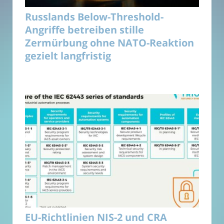
Russlands Below-Threshold-
Angriffe betreiben stille
Zermürbung ohne NATO-Reaktion
gezielt langfristig
EU-Richtlinien NIS-2 und CRA