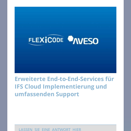
Erweiterte End-to-End-Services für
IFS Cloud Implementierung und
umfassenden Support
LASSEN SIE EINE ANTWORT HIER