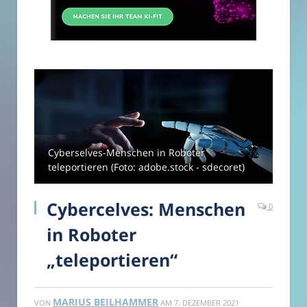
Cyberselves-Menschen in Roboter
teleportieren (Foto: adobe.stock - sdecoret)
Cybercelves: Menschen
0
in Roboter
„teleportieren“
MARIUS BEILHAMMER
VON
AM
7. DEZEMBER 2021