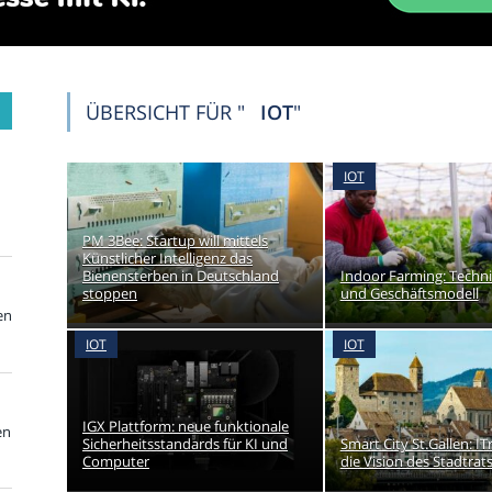
ÜBERSICHT FÜR "
IOT
"
IOT
PM 3Bee: Startup will mittels
Künstlicher Intelligenz das
Bienensterben in Deutschland
Indoor Farming: Techn
stoppen
und Geschäftsmodell
en
IOT
IOT
IGX Plattform: neue funktionale
en
Sicherheitsstandards für KI und
Smart City St.Gallen: I
Computer
die Vision des Stadtrat