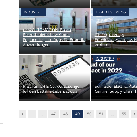
INDUSTRIE
DIGITALISIERUNG
ctrlX AUTOMATION: Bosch
Rexroth bietet Low-Code-
ITK Engineering:
Engineering und Apps für Robotik-
Entwicklungscampus H
Anwendungen
eröffnet
INDUSTRIE
Rittal GmbH & Co. KG: Lösungen
Schneider Electric: Plat
für den Batterie-Lebenszyklus
Gartner Supply Chain 
Vorgänger
N
1
…
47
48
49
50
51
…
55