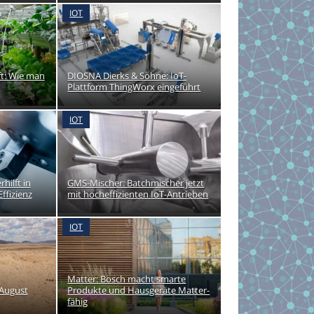
IOT
ft: Wie man
DIOSNA Dierks & Söhne: IoT-
Plattform ThingWorx eingeführt
IOT
rhilft in
GMS-Mischer: Batchmischer jetzt
ffizienz
mit hocheffizienten IoT-Antrieben
IOT
Matter: Bosch macht smarte
 August
Produkte und Hausgeräte Matter-
fähig