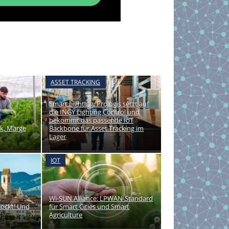
ASSET TRACKING
Smart Lighting: Prologis setzt auf
die INGY Lighting Control und
bekommt das passende IoT
ik, Marge
Backbone für Asset Tracking im
Lager
IOT
Wi-SUN Alliance: LPWAN-Standard
Trockt! Und
für Smart Cities und Smart
s
Agriculture