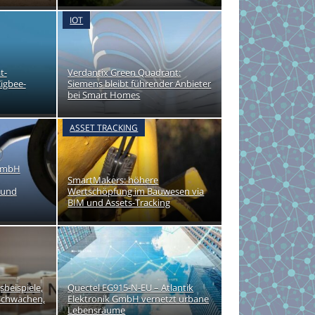
IOT
t-
Verdantix Green Quadrant:
Zigbee-
Siemens bleibt führender Anbieter
bei Smart Homes
ASSET TRACKING
 GmbH
SmartMakers: höhere
 und
Wertschöpfung im Bauwesen via
BIM und Assets-Tracking
eispiele,
Quectel EG915-N-EU – Atlantik
 Schwächen,
Elektronik GmbH vernetzt urbane
Lebensräume