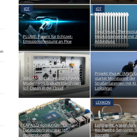
IOT
IOT
Tuya Smart: Thermosta
PLUME: Patent für Echtzeit-
Heizkörperventile mit 
Emissionsmessung an Pkw
Anbindung
en
Projekt thurAI: IMMS
3BIG-MOD: Das 3-Band-LPWAN-
startet Monitoring der
Modem von Endrich transferiert
Straßenlaternen mit KI
IoT-Daten in die Cloud
LoRaWan
LEXIKON
CAPA322 von AXIOMTEK: für
LoRaWAN: Anwendungsb
Datenübertragung in IoT-
Reichweite, Sensoren,
Anwendungen
Vorteile