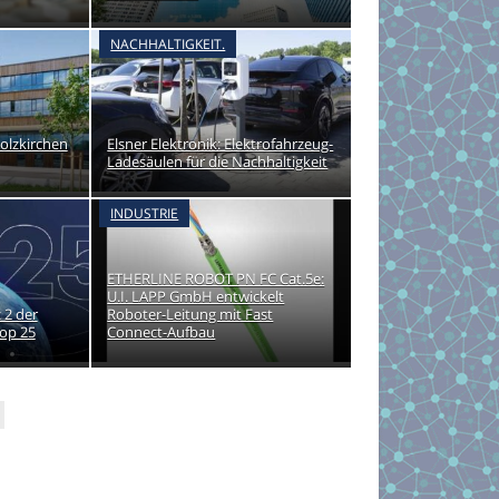
NACHHALTIGKEIT.
olzkirchen
Elsner Elektronik: Elektrofahrzeug-
Ladesäulen für die Nachhaltigkeit
INDUSTRIE
ETHERLINE ROBOT PN FC Cat.5e:
U.I. LAPP GmbH entwickelt
z 2 der
Roboter-Leitung mit Fast
Top 25
Connect-Aufbau
achfolger