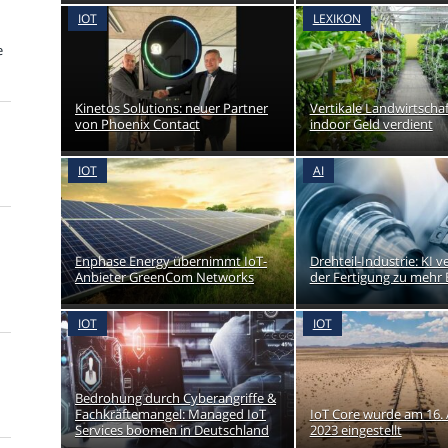
IOT
LEXIKON
e
Kinetos Solutions: neuer Partner
Vertikale Landwirtscha
von Phoenix Contact
indoor Geld verdient
IOT
AI
Enphase Energy übernimmt IoT-
Drehteil-Industrie: KI ve
Anbieter GreenCom Networks
der Fertigung zu mehr E
IOT
IOT
Bedrohung durch Cyberangriffe &
Fachkräftemangel: Managed IoT
IoT Core wurde am 16.
Services boomen in Deutschland
2023 eingestellt