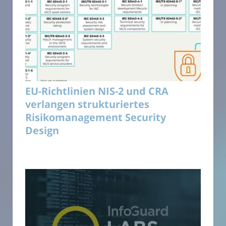
EU-Richtlinien NIS-2 und CRA
verlangen strukturiertes
Risikomanagement Security
Design