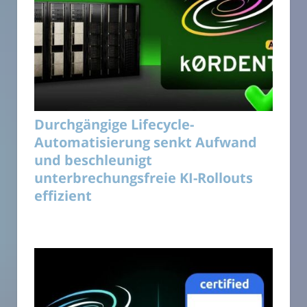
Durchgängige Lifecycle-
Automatisierung senkt Aufwand
und beschleunigt
unterbrechungsfreie KI-Rollouts
effizient