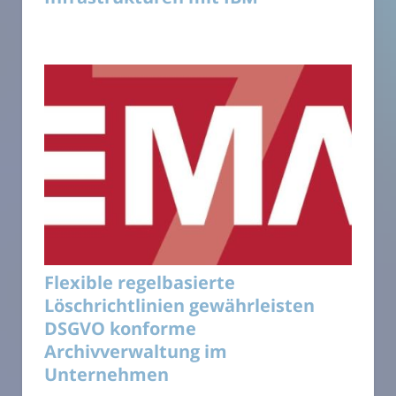
Flexible regelbasierte
Löschrichtlinien gewährleisten
DSGVO konforme
Archivverwaltung im
Unternehmen