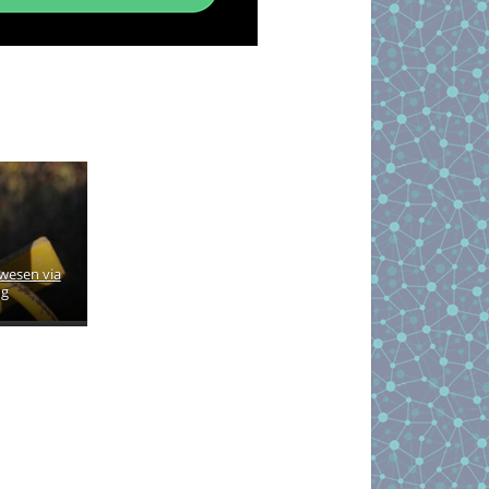
wesen via
ng