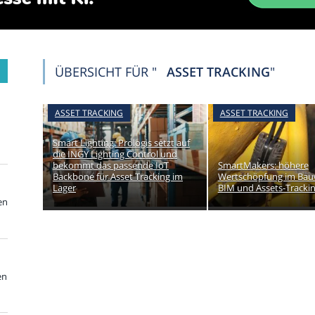
ÜBERSICHT FÜR "
ASSET TRACKING
"
ASSET TRACKING
ASSET TRACKING
Smart Lighting: Prologis setzt auf
die INGY Lighting Control und
bekommt das passende IoT
SmartMakers: höhere
Backbone für Asset Tracking im
Wertschöpfung im Bau
Lager
BIM und Assets-Tracki
en
en