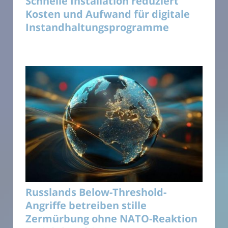
Schnelle Installation reduziert
Kosten und Aufwand für digitale
Instandhaltungsprogramme
Russlands Below-Threshold-
Angriffe betreiben stille
Zermürbung ohne NATO-Reaktion