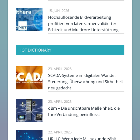
15. JUNI 2026
Hochauflösende Bildverarbeitung
profitiert von latenzarmer validierter
Echtzeit und Multicore-Unterstützung
IOT DICTIONARY
23. APRIL 2025
SCADA-Systeme im digitalen Wandel:
Steuerung, Überwachung und Sicherheit
neu gedacht
23. APRIL 2025
dBm – Die unsichtbare Maßeinheit, die
Ihre Verbindung beeinflusst
22. APRIL 2025
URLLC: Wenn jede Millisekunde zählt