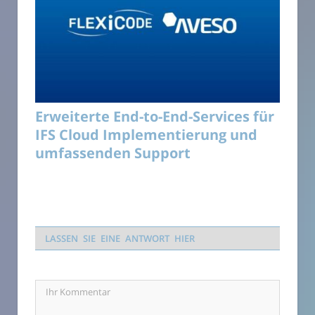
Erweiterte End-to-End-Services für
IFS Cloud Implementierung und
umfassenden Support
LASSEN SIE EINE ANTWORT HIER