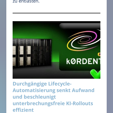
zu entlasten.
Durchgängige Lifecycle-
Automatisierung senkt Aufwand
und beschleunigt
unterbrechungsfreie KI-Rollouts
effizient