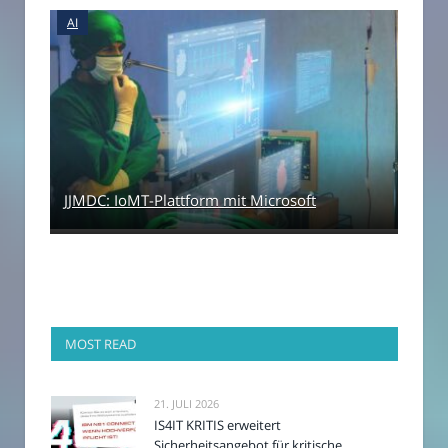
AI
JJMDC: IoMT-Plattform mit Microsoft
MOST READ
21. JULI 2026
IS4IT KRITIS erweitert
Sicherheitsangebot für kritische