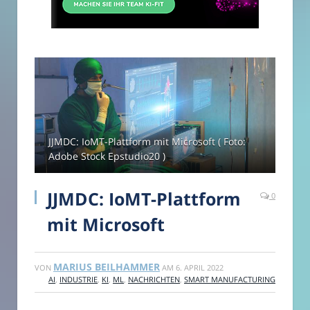
JJMDC: IoMT-Plattform mit Microsoft ( Foto:
Adobe Stock Epstudio20 )
JJMDC: IoMT-Plattform
0
mit Microsoft
MARIUS BEILHAMMER
VON
AM
6. APRIL 2022
AI
,
INDUSTRIE
,
KI
,
ML
,
NACHRICHTEN
,
SMART MANUFACTURING