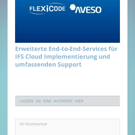
Erweiterte End-to-End-Services für
IFS Cloud Implementierung und
umfassenden Support
LASSEN SIE EINE ANTWORT HIER