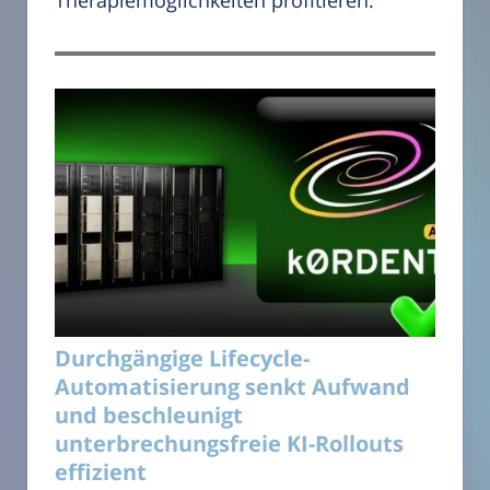
Durchgängige Lifecycle-
Automatisierung senkt Aufwand
und beschleunigt
unterbrechungsfreie KI-Rollouts
effizient