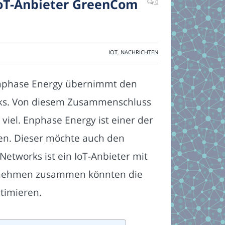
oT-Anbieter GreenCom
0
IOT
,
NACHRICHTEN
nphase Energy übernimmt den
ks. Von diesem Zusammenschluss
iel. Enphase Energy ist einer der
en. Dieser möchte auch den
tworks ist ein IoT-Anbieter mit
ernehmen zusammen könnten die
timieren.