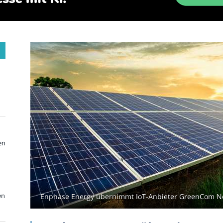
en
en
Enphase Energy übernimmt IoT-Anbieter GreenCom Netw