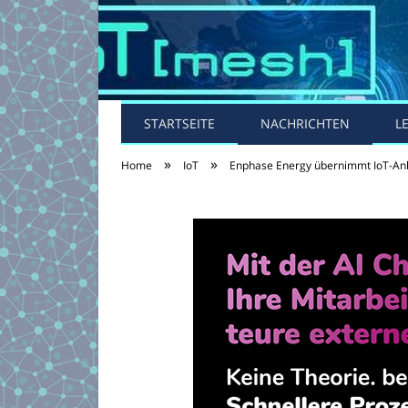
STARTSEITE
NACHRICHTEN
L
»
»
Home
IoT
Enphase Energy übernimmt IoT-An