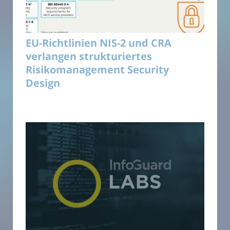
EU-Richtlinien NIS-2 und CRA
verlangen strukturiertes
Risikomanagement Security
Design