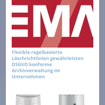
Flexible regelbasierte
Löschrichtlinien gewährleisten
DSGVO konforme
Archivverwaltung im
Unternehmen