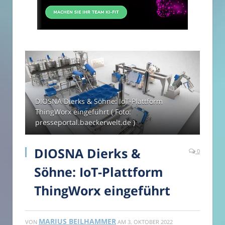
DIOSNA Dierks & Söhne: IoT-Plattform
ThingWorx eingeführt ( Foto:
presseportal.baeckerwelt.de )
DIOSNA Dierks &
0
Söhne: IoT-Plattform
ThingWorx eingeführt
MARIUS BEILHAMMER
VON
AM
3. OKTOBER 2022