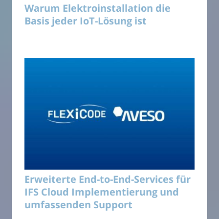
Warum Elektroinstallation die
Basis jeder IoT-Lösung ist
Erweiterte End-to-End-Services für
IFS Cloud Implementierung und
umfassenden Support