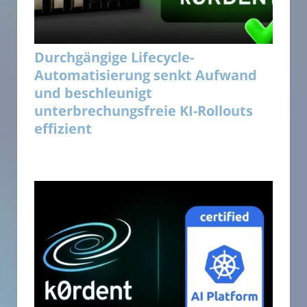
Durchgängige Lifecycle-
Automatisierung senkt Aufwand
und beschleunigt
unterbrechungsfreie KI-Rollouts
effizient