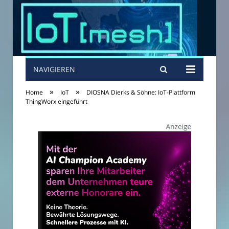
NAVIGIEREN
»
»
Home
IoT
DIOSNA Dierks & Söhne: IoT-Plattform
ThingWorx eingeführt