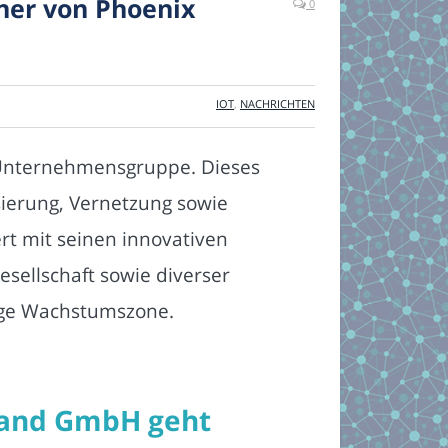
tner von Phoenix
0
IOT
,
NACHRICHTEN
e Unternehmensgruppe. Dieses
sierung, Vernetzung sowie
ert mit seinen innovativen
sellschaft sowie diverser
ige Wachstumszone.
land GmbH geht