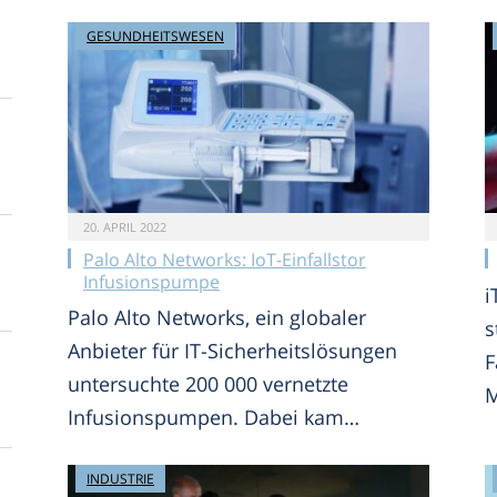
GESUNDHEITSWESEN
20. APRIL 2022
Palo Alto Networks: IoT-Einfallstor
Infusionspumpe
i
Palo Alto Networks, ein globaler
s
Anbieter für IT-Sicherheitslösungen
F
untersuchte 200 000 vernetzte
Infusionspumpen. Dabei kam…
INDUSTRIE