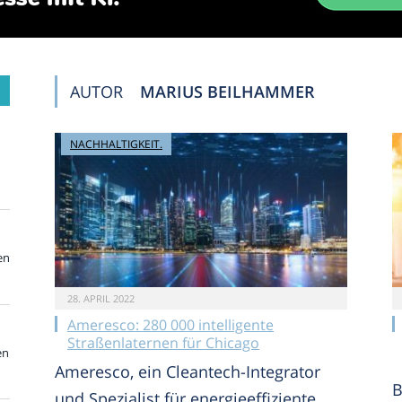
AUTOR
MARIUS BEILHAMMER
NACHHALTIGKEIT.
en
28. APRIL 2022
Ameresco: 280 000 intelligente
Straßenlaternen für Chicago
en
Ameresco, ein Cleantech-Integrator
B
und Spezialist für energieeffiziente