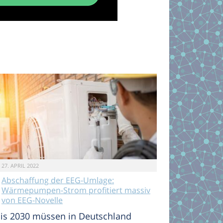
27. APRIL 2022
Abschaffung der EEG-Umlage:
Wärmepumpen-Strom profitiert massiv
von EEG-Novelle
is 2030 müssen in Deutschland