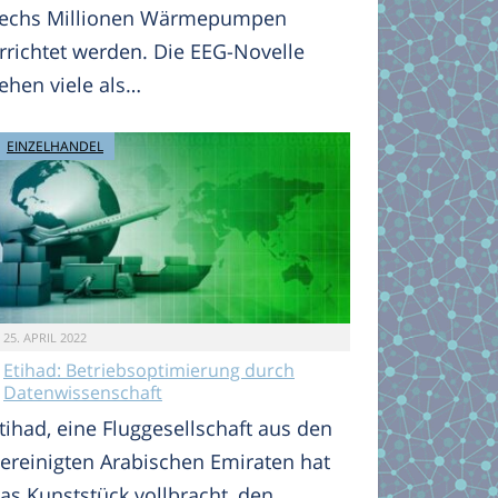
echs Millionen Wärmepumpen
rrichtet werden. Die EEG-Novelle
ehen viele als…
EINZELHANDEL
25. APRIL 2022
Etihad: Betriebsoptimierung durch
Datenwissenschaft
tihad, eine Fluggesellschaft aus den
ereinigten Arabischen Emiraten hat
as Kunststück vollbracht, den