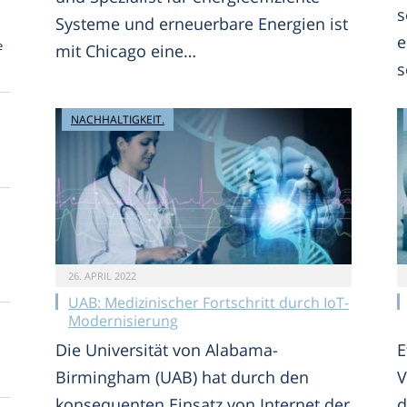
s
Systeme und erneuerbare Energien ist
e
e
mit Chicago eine…
s
NACHHALTIGKEIT.
26. APRIL 2022
UAB: Medizinischer Fortschritt durch IoT-
Modernisierung
Die Universität von Alabama-
E
Birmingham (UAB) hat durch den
V
konsequenten Einsatz von Internet der
d