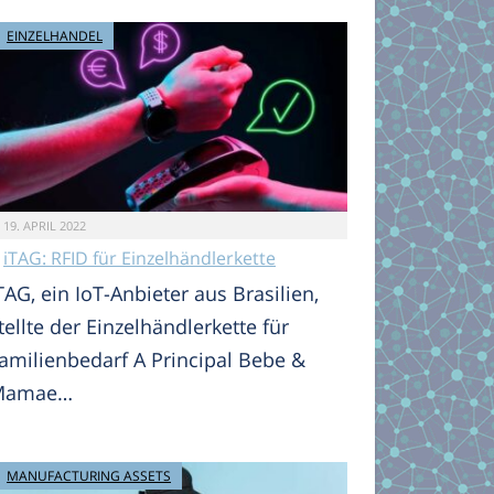
EINZELHANDEL
19. APRIL 2022
iTAG: RFID für Einzelhändlerkette
TAG, ein IoT-Anbieter aus Brasilien,
tellte der Einzelhändlerkette für
amilienbedarf A Principal Bebe &
Mamae…
MANUFACTURING ASSETS