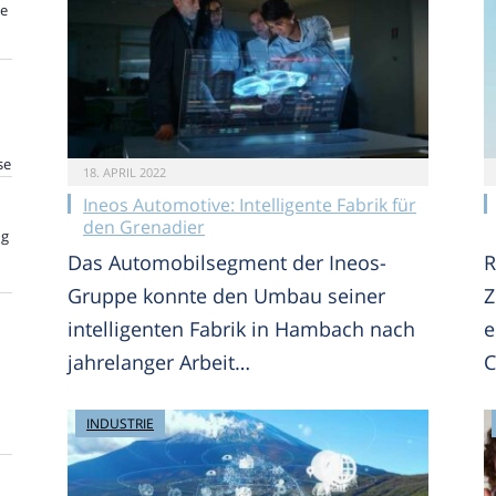
te
se
18. APRIL 2022
Ineos Automotive: Intelligente Fabrik für
den Grenadier
ng
Das Automobilsegment der Ineos-
R
Gruppe konnte den Umbau seiner
Z
intelligenten Fabrik in Hambach nach
e
jahrelanger Arbeit…
C
INDUSTRIE