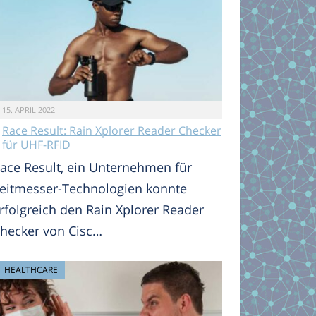
15. APRIL 2022
Race Result: Rain Xplorer Reader Checker
für UHF-RFID
ace Result, ein Unternehmen für
eitmesser-Technologien konnte
rfolgreich den Rain Xplorer Reader
hecker von Cisc…
HEALTHCARE