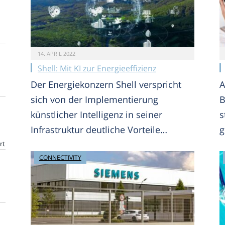
14. APRIL 2022
Shell: Mit KI zur Energieeffizienz
Der Energiekonzern Shell verspricht
A
sich von der Implementierung
B
künstlicher Intelligenz in seiner
s
Infrastruktur deutliche Vorteile…
g
rt
CONNECTIVITY