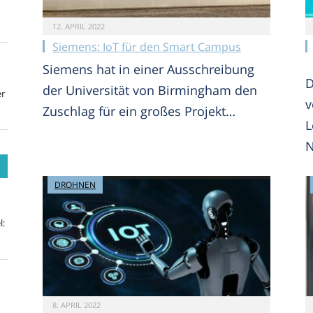
12. APRIL 2022
Siemens: IoT für den Smart Campus
Siemens hat in einer Ausschreibung
D
der Universität von Birmingham den
er
v
Zuschlag für ein großes Projekt…
L
N
DROHNEN
l:
8. APRIL 2022