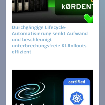
Durchgängige Lifecycle-
Automatisierung senkt Aufwand
und beschleunigt
unterbrechungsfreie KI-Rollouts
effizient