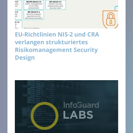
EU-Richtlinien NIS-2 und CRA
verlangen strukturiertes
Risikomanagement Security
Design