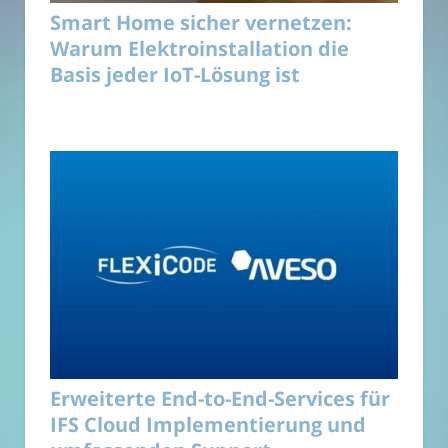
Smart Home sicher vernetzen:
Warum Elektroinstallation die
Basis jeder IoT-Lösung ist
Erweiterte End-to-End-Services für
IFS Cloud Implementierung und