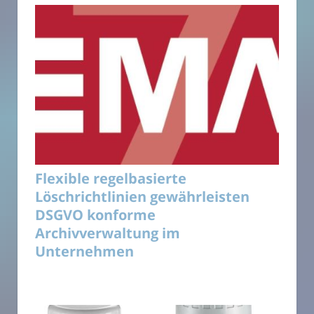
Flexible regelbasierte
Löschrichtlinien gewährleisten
DSGVO konforme
Archivverwaltung im
Unternehmen