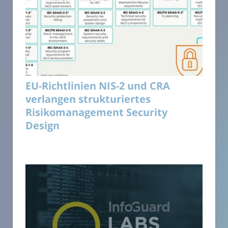
EU-Richtlinien NIS-2 und CRA
verlangen strukturiertes
Risikomanagement Security
Design