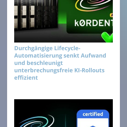
Durchgängige Lifecycle-
Automatisierung senkt Aufwand
und beschleunigt
unterbrechungsfreie KI-Rollouts
effizient