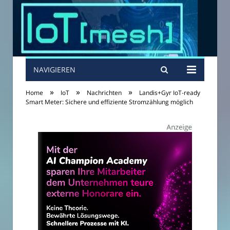
NAVIGIEREN
»
»
»
Home
IoT
Nachrichten
Landis+Gyr IoT-ready
Smart Meter: Sichere und effiziente Stromzählung möglich