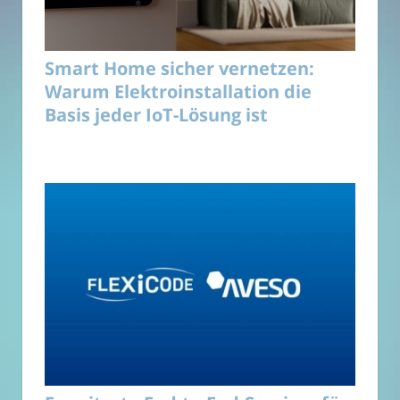
Smart Home sicher vernetzen:
Warum Elektroinstallation die
Basis jeder IoT-Lösung ist