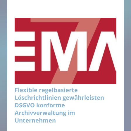
Flexible regelbasierte
Löschrichtlinien gewährleisten
DSGVO konforme
Archivverwaltung im
Unternehmen