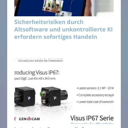
Sicherheitsrisiken durch
Altsoftware und unkontrollierte KI
erfordern sofortiges Handeln