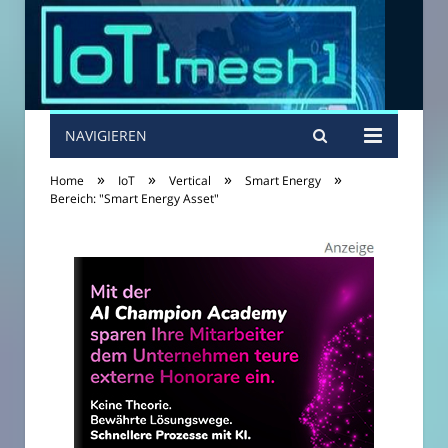
NAVIGIEREN
»
»
»
»
Home
IoT
Vertical
Smart Energy
Bereich: "Smart Energy Asset"