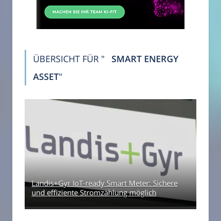
ÜBERSICHT FÜR "
SMART ENERGY
ASSET
"
Landis+Gyr IoT-ready Smart Meter: Sichere
und effiziente Stromzählung möglich