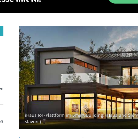
en
iHaus IoT-Plattform im Smart Building: iHaus und Siem
en
slavun )