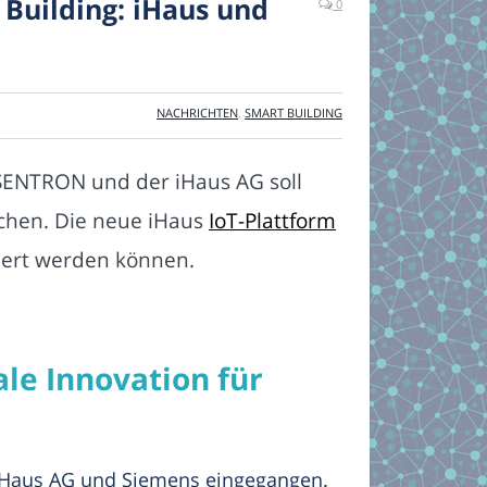
 Building: iHaus und
0
NACHRICHTEN
,
SMART BUILDING
SENTRON und der iHaus AG soll
chen. Die neue iHaus
IoT-Plattform
siert werden können.
ale Innovation für
 iHaus AG und Siemens eingegangen.