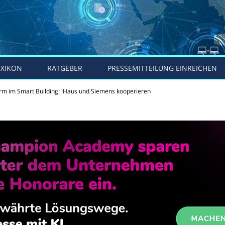
EXIKON
RATGEBER
PRESSEMITTEILUNG EINREICHEN
orm im Smart Building: iHaus und Siemens kooperieren